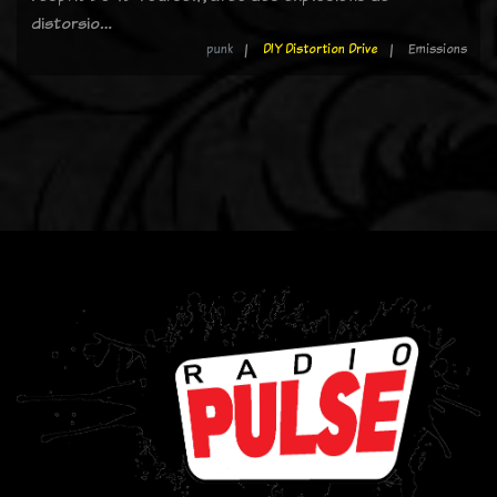
distorsio…
punk
DIY Distortion Drive
Emissions