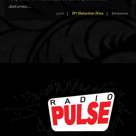
distorsio…
punk
DIY Distortion Drive
Emissions