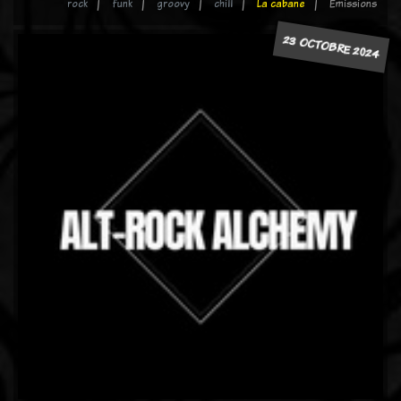
rock
funk
groovy
chill
La cabane
Emissions
23 OCTOBRE 2024