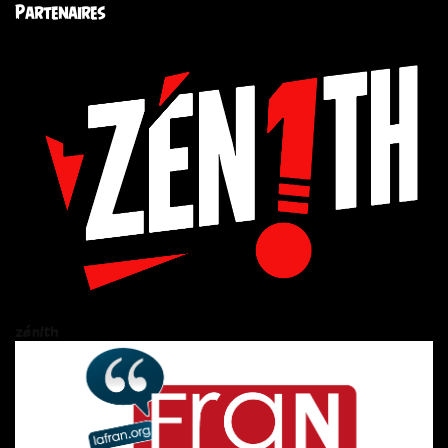
Partenaires
zén!th