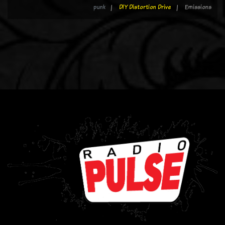
punk
DIY Distortion Drive
Emissions