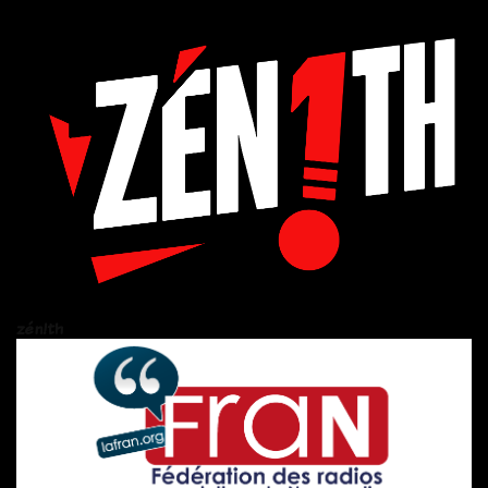
zén!th