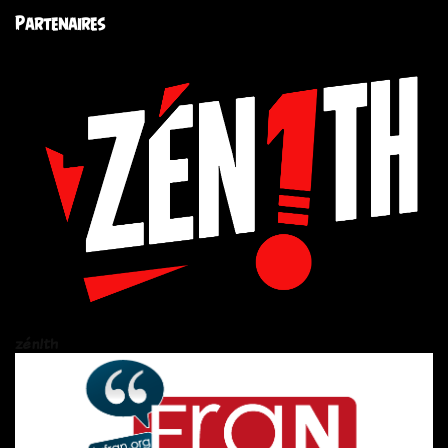
Partenaires
zén!th