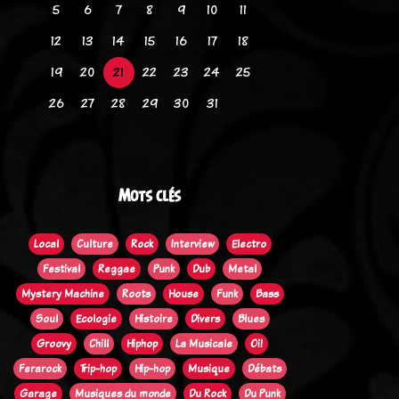
5
6
7
8
9
10
11
12
13
14
15
16
17
18
19
20
21
22
23
24
25
26
27
28
29
30
31
Mots clés
Local
Culture
Rock
Interview
Electro
Festival
Reggae
Punk
Dub
Metal
Mystery Machine
Roots
House
Funk
Bass
Soul
Ecologie
Histoire
Divers
Blues
Groovy
Chill
Hiphop
La Musicale
Oi!
Ferarock
Trip-hop
Hip-hop
Musique
Débats
Garage
Musiques du monde
Du Rock
Du Punk