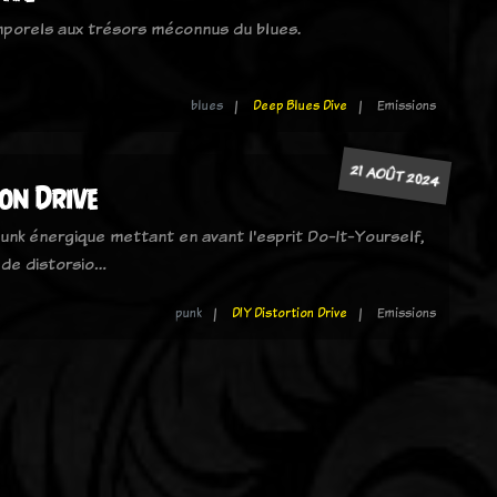
mporels aux trésors méconnus du blues.
blues
Deep Blues Dive
Emissions
21 AOÛT 2024
ion Drive
unk énergique mettant en avant l'esprit Do-It-Yourself,
 de distorsio…
punk
DIY Distortion Drive
Emissions