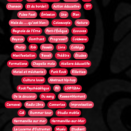
Chanson
Et du bordel !
Action éducative
TFT
Pulse Fest
Émission
Une
Bien
Mais du . . . qu'est bien !
Coloscopie
Nature
Bagnole de l'Orne
Pont-l'Évêque
Ecouves
Bayeux
Domfront
Progressif
Coldwave
Photo
Rnb
Dessin
Livre
Collège
Manifestation
Travail
Théâtre
Études
Formations
Chapelle mele
Ateliers éducatifs
Metal et méchants !
Punk Rock
Rillettes
Culture local
Abstract hip-hop
Rock Psychédélique
BD
LGBTQIA+
De la douceur
Du sang
Rassemblement
Carnaval
Radio Libre
Conneries
Improvisation
Cdl
Summer tour
Studio mobile
Hermanville sur mer
Hermanville-sur-Mer
La Lucerne d'Outremer
Music
Etudiant