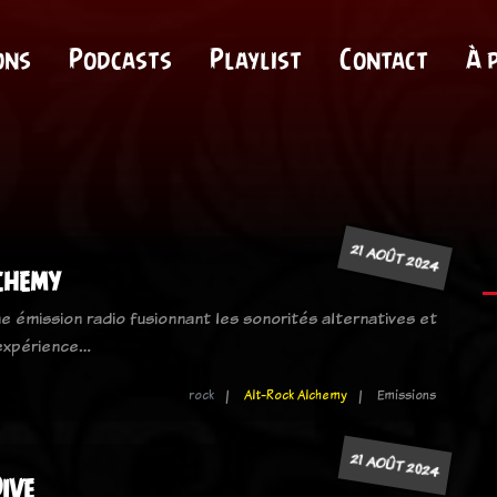
ons
Podcasts
Playlist
Contact
À 
21 AOÛT 2024
chemy
e émission radio fusionnant les sonorités alternatives et
 expérience…
rock
Alt-Rock Alchemy
Emissions
21 AOÛT 2024
ive