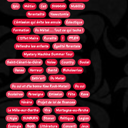
Epic
Métier
Cat
SHAMAN
Mobilité
Parentalité
Vasectomie
L’émission qui évite les ennuis
Éclectique
Formation
Du Métal . . . Tout ce qui tache !
L'Effet Maire
Ruralité
!
PPL819
Défendre les enfants
Égalité Parentale
Mystery Machine Summer Tour
Saint-Céneri-le-Gérei
Noise
Country
Social
Danse
Horreur
Santé
Bichoiseries
Estiv'art
Du Metal
Du cul et d'la bonne Kise Rock-Metal !
Du cul
Scolaires
Perseigne
Emission
Fête
Rave
Vénère
Projet de loi de finances
Le Mêle-sur-Sarthe
Vire
Mortagne-au-Perche
L'Aigle
SUNBURN
Stoner
Politique
Legion
Écologie
Pep61
Littérature
Concert
Jeux