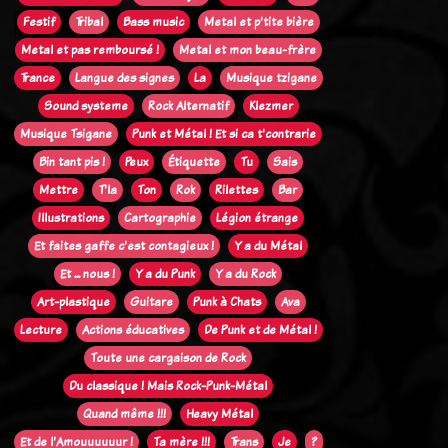
Festif
Tribal
Bass music
Metal et p'tite bière
Metal et pas remboursé !
Metal et mon beau-frère
Trance
Langue des signes
La
Musique tzigane
Sound systeme
Rock Alternatif
Klezmer
Musique Tsigane
Punk et Métal ! Et si ca t'contrarie
Bin tant pis !
Peux
Étiquette
Tu
Sais
Mettre
T'la
Ton
Rok
Rilettes
Bar
Illustrations
Cartographie
Légion étrange
Et faites gaffe c'est contagieux !
Y a du Métal
Et ... nous !
Y a du Punk
Y a du Rock
Art-plastique
Guitare
Punk à Chats
Ava
Lecture
Actions éducatives
De Punk et de Métal !
Toute une cargaison de Rock
Du classique ! Mais Rock-Punk-Métal
Quand même !!!
Heavy Métal
Et de l'Amouuuuuur !
Ta mère !!!
Trans
Je
?