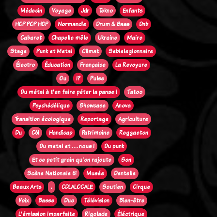
Médecin
Voyage
Jdr
Tekno
Enfants
HOP POP HOP
Normandie
Drum & Bass
Dnb
Cabaret
Chapelle mêle
Ukraine
Maire
Stage
Punk et Metal
Climat
Seblelegionnaire
Électro
Éducation
Française
La Revoyure
Ou
!?
Pulse
Du métal à t'en faire péter la panse !
Tatoo
Psychédélique
Showcase
Anova
Transition écologique
Reportage
Agriculture
Du
C61
Handicap
Patrimoine
Reggaeton
Du metal et . . . nous !
Du punk
Et ce petit grain qu'on rajoute
Son
Scène Nationale 61
Musée
Dentelle
Beaux Arts
.
CDLALOCALE
Soutien
Cirque
Voix
Basse
Duo
Télévision
Bien-être
L'émission imparfaite
Rigolade
Éléctrique