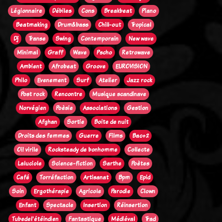
Légionnaire
Débiles
Cons
Breakbeat
Piano
Beatmaking
Drum&bass
Chill-out
Tropical
Dj
Transe
Swing
Contemporain
New wave
Minimal
Graff
Wave
Pscho
Retrowave
Ambient
Afrobeat
Groove
EUROVISION
Philo
Evenement
Surf
Atelier
Jazz rock
Post rock
Rencontre
Musique scandinave
Norvégien
Poèsie
Associations
Gestion
Afghan
Sortie
Boite de nuit
Droits des femmes
Guerre
Films
Bac+2
Oi! virile
Rocksteady de bonhomme
Collecte
Laluciole
Science-fiction
Sarthe
Poètes
Café
Torréfaction
Artisanat
Bpm
Epid
Soin
Ergothérapie
Agricole
Parodie
Clown
Enfant
Spectacle
Insertion
Réinsertion
Tubedel'étéindien
Fantastique
Médiéval
Trad