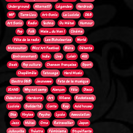
Underground
Alternatif
Légendes
Hardrock
WIP
Tiers-Lieu
Art-Sonic
La Luciole
D&B
Art Sonic
Radio
Techno
Du Métal
Humour
Pop
Folk
Mais ... du bien !
Cinéma
Fête de la radio
Les Bichoiseries
World
Motocultor
Blizz'Art Festival
Bière
Détente
Environnement
Indie
Live
Loisir
45t
Geek
Pop culture
Chanson française
Sport
Chapêlmêle
Tatouage
Hard Music
Electro D&B
Jeunesse
Fete de la musique
20ANS
Why not camp
Alençon
Vélo
Disco
Oldschool
Hardcore
Art
100ans
Rocksteady
Luciole
Solidarité
Conte
Rap
Acid house
Ska
Vinyles
Psyche
Lycée
Association
Jazz
Métal
Orne
Retravailler
Japon
Jullouville
Théatre
Féminisme
Stupéfiants