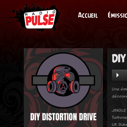
Accueil
Émissi
DIY
Une émi
découve
JINGLE 
Turbone
UK Subs