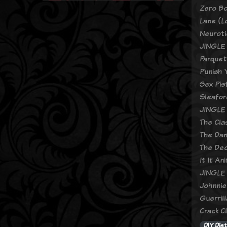
Zero Bo
Lane (L
Neuroti
JINGLE 
Parquet
Punish 
Sex Pis
Sleafor
JINGLE 
The Cla
The Dam
The Dec
It It An
JINGLE 
Johnnie
Guerril
Crack Cl
DIY Dist