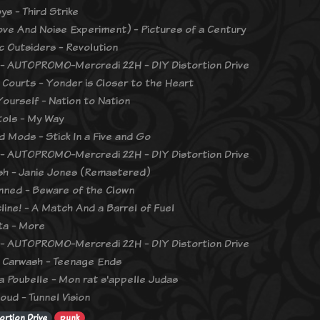
ys - Third Strike
ove And Noise Experiment) - Pictures of a Century
c Outsiders - Revolution
- AUTOPROMO-Mercredi 22H - DIY Distortion Drive
 Courts - Yonder is Closer to the Heart
Yourself - Nation to Nation
tols - My Way
d Mods - Stick In a Five and Go
- AUTOPROMO-Mercredi 22H - DIY Distortion Drive
sh - Janie Jones (Remastered)
ned - Beware of the Clown
line! - A Match And a Barrel of Fuel
ita - More
- AUTOPROMO-Mercredi 22H - DIY Distortion Drive
 Carwash - Teenage Ends
la Poubelle - Mon rat s'appelle Judas
oud - Tunnel Vision
ortion Drive
punk