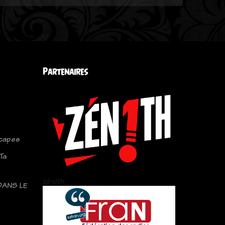
Partenaires
capes
Ta
zén!th
DANS LE