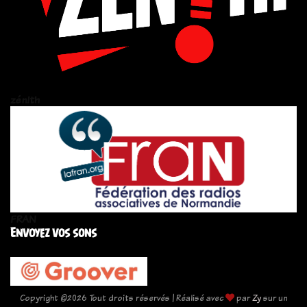
zén!th
FRAN
Envoyez vos sons
Copyright ©
2026 Tout droits réservés | Réalisé avec
par
Zy
sur un