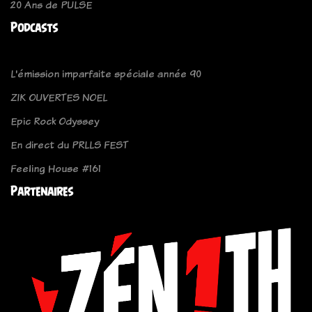
20 Ans de PULSE
Podcasts
L'émission imparfaite spéciale année 90
ZIK OUVERTES NOEL
Epic Rock Odyssey
En direct du PRLLS FEST
Feeling House #161
Partenaires