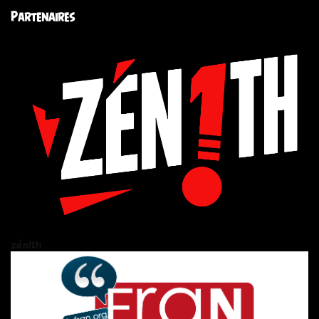
Partenaires
zén!th