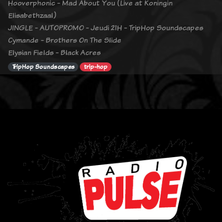
Hooverphonic - Mad About You (Live at Koningin
Elisabethzaal)
JINGLE - AUTOPROMO - Jeudi 21H - TripHop Soundscapes
Cymande - Brothers On The Slide
Elysian Fields - Black Acres
TripHop Soundscapes
trip-hop