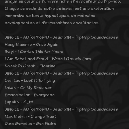
unique au cœur de l'univers riche et évocateur du trip-hop.
Chaque épisode de notre émission est une exploration
immersive de beats hypnotiques, de mélodies
enveloppantes et d'atmosphères envoûtantes.
JINGLE - AUTOPROMO - Jeudi 21H - TripHop Soundscapes
Hang Massive - Once Again
Ibeyi - I Carried This for Years
I Am Robot and Proud - When I Get My Ears
Kodak To Graph - Floating
JINGLE - AUTOPROMO - Jeudi 21H - TripHop Soundscapes
Son Lux - Lost It To Trying
Later. - On My Shoulder
Emancipator - Evergreen
Lapalux - 4EVA
JINGLE - AUTOPROMO - Jeudi 21H - TripHop Soundscapes
Max Melvin - Orange Trust
Ours Samplus - San Pedro