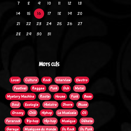
7
8
9
10
11
12
13
14
15
16
17
18
19
20
21
22
23
24
25
26
27
28
29
30
31
Mots clés
Local
Culture
Rock
Interview
Electro
Festival
Reggae
Punk
Dub
Metal
Mystery Machine
Roots
House
Funk
Bass
Soul
Ecologie
Histoire
Divers
Blues
Groovy
Chill
Hiphop
La Musicale
Oi!
Ferarock
Trip-hop
Hip-hop
Musique
Débats
Garage
Musiques du monde
Du Rock
Du Punk