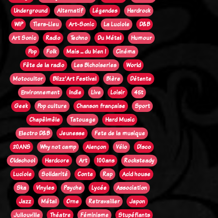
Underground
Alternatif
Légendes
Hardrock
WIP
Tiers-Lieu
Art-Sonic
La Luciole
D&B
Art Sonic
Radio
Techno
Du Métal
Humour
Pop
Folk
Mais ... du bien !
Cinéma
Fête de la radio
Les Bichoiseries
World
Motocultor
Blizz'Art Festival
Bière
Détente
Environnement
Indie
Live
Loisir
45t
Geek
Pop culture
Chanson française
Sport
Chapêlmêle
Tatouage
Hard Music
Electro D&B
Jeunesse
Fete de la musique
20ANS
Why not camp
Alençon
Vélo
Disco
Oldschool
Hardcore
Art
100ans
Rocksteady
Luciole
Solidarité
Conte
Rap
Acid house
Ska
Vinyles
Psyche
Lycée
Association
Jazz
Métal
Orne
Retravailler
Japon
Jullouville
Théatre
Féminisme
Stupéfiants