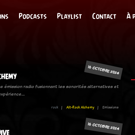
ons
Podcasts
Playlist
Contact
À 
16 OCTOBRE 2024
chemy
e émission radio fusionnant les sonorités alternatives et
 expérience…
rock
Alt-Rock Alchemy
Emissions
16 OCTOBRE 2024
ive