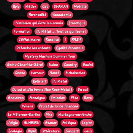
Epic
Métier
Cat
SHAMAN
Mobilité
Parentalité
Vasectomie
L’émission qui évite les ennuis
Éclectique
Formation
Du Métal . . . Tout ce qui tache !
L'Effet Maire
Ruralité
!
PPL819
Défendre les enfants
Égalité Parentale
Mystery Machine Summer Tour
Saint-Céneri-le-Gérei
Noise
Country
Social
Danse
Horreur
Santé
Bichoiseries
Estiv'art
Du Metal
Du cul et d'la bonne Kise Rock-Metal !
Du cul
Scolaires
Perseigne
Emission
Fête
Rave
Vénère
Projet de loi de finances
Le Mêle-sur-Sarthe
Vire
Mortagne-au-Perche
L'Aigle
SUNBURN
Stoner
Politique
Legion
Écologie
Pep61
Littérature
Concert
Jeux