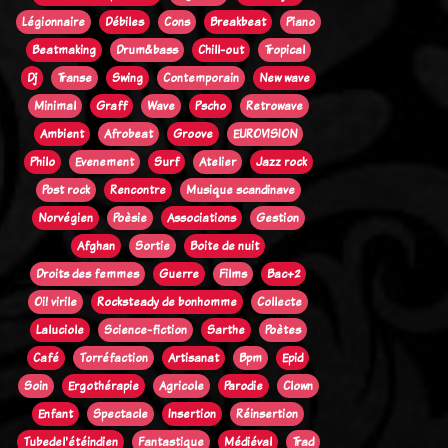
Légionnaire
Débiles
Cons
Breakbeat
Piano
Beatmaking
Drum&bass
Chill-out
Tropical
Dj
Transe
Swing
Contemporain
New wave
Minimal
Graff
Wave
Pscho
Retrowave
Ambient
Afrobeat
Groove
EUROVISION
Philo
Evenement
Surf
Atelier
Jazz rock
Post rock
Rencontre
Musique scandinave
Norvégien
Poèsie
Associations
Gestion
Afghan
Sortie
Boite de nuit
Droits des femmes
Guerre
Films
Bac+2
Oi! virile
Rocksteady de bonhomme
Collecte
Laluciole
Science-fiction
Sarthe
Poètes
Café
Torréfaction
Artisanat
Bpm
Epid
Soin
Ergothérapie
Agricole
Parodie
Clown
Enfant
Spectacle
Insertion
Réinsertion
Tubedel'étéindien
Fantastique
Médiéval
Trad