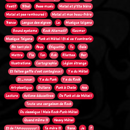
Festif
Tribal
Bass music
Metal et p'tite bière
Metal et pas remboursé !
Metal et mon beau-frère
Trance
Langue des signes
La
Musique tzigane
Sound systeme
Rock Alternatif
Klezmer
Musique Tsigane
Punk et Métal ! Et si ca t'contrarie
Bin tant pis !
Peux
Étiquette
Tu
Sais
Mettre
T'la
Ton
Rok
Rilettes
Bar
Illustrations
Cartographie
Légion étrange
Et faites gaffe c'est contagieux !
Y a du Métal
Et ... nous !
Y a du Punk
Y a du Rock
Art-plastique
Guitare
Punk à Chats
Ava
Lecture
Actions éducatives
De Punk et de Métal !
Toute une cargaison de Rock
Du classique ! Mais Rock-Punk-Métal
Quand même !!!
Heavy Métal
Et de l'Amouuuuuur !
Ta mère !!!
Trans
Je
?