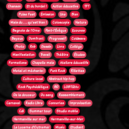
Chanson
Et du bordel !
Action éducative
TFT
Pulse Fest
Émission
Une
Bien
Mais du . . . qu'est bien !
Coloscopie
Nature
Bagnole de l'Orne
Pont-l'Évêque
Ecouves
Bayeux
Domfront
Progressif
Coldwave
Photo
Rnb
Dessin
Livre
Collège
Manifestation
Travail
Théâtre
Études
Formations
Chapelle mele
Ateliers éducatifs
Metal et méchants !
Punk Rock
Rillettes
Culture local
Abstract hip-hop
Rock Psychédélique
BD
LGBTQIA+
De la douceur
Du sang
Rassemblement
Carnaval
Radio Libre
Conneries
Improvisation
Cdl
Summer tour
Studio mobile
Hermanville sur mer
Hermanville-sur-Mer
La Lucerne d'Outremer
Music
Etudiant