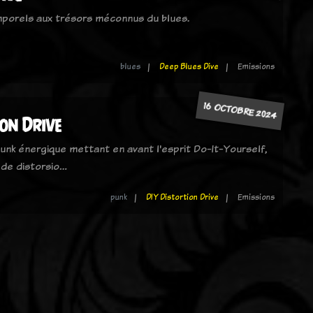
mporels aux trésors méconnus du blues.
blues
Deep Blues Dive
Emissions
16 OCTOBRE 2024
ion Drive
unk énergique mettant en avant l'esprit Do-It-Yourself,
 de distorsio…
punk
DIY Distortion Drive
Emissions