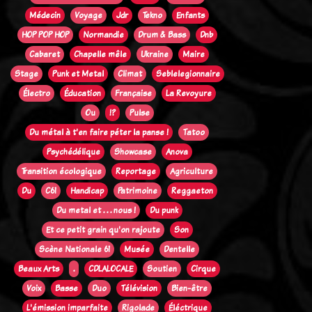
Médecin
Voyage
Jdr
Tekno
Enfants
HOP POP HOP
Normandie
Drum & Bass
Dnb
Cabaret
Chapelle mêle
Ukraine
Maire
Stage
Punk et Metal
Climat
Seblelegionnaire
Électro
Éducation
Française
La Revoyure
Ou
!?
Pulse
Du métal à t'en faire péter la panse !
Tatoo
Psychédélique
Showcase
Anova
Transition écologique
Reportage
Agriculture
Du
C61
Handicap
Patrimoine
Reggaeton
Du metal et . . . nous !
Du punk
Et ce petit grain qu'on rajoute
Son
Scène Nationale 61
Musée
Dentelle
Beaux Arts
.
CDLALOCALE
Soutien
Cirque
Voix
Basse
Duo
Télévision
Bien-être
L'émission imparfaite
Rigolade
Éléctrique