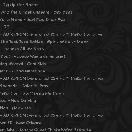
 - Dig Up Her Bones
 And The Ghost Chasers - Sex Beat
for a Name - Justified Black Eye
 - 78
- AUTOPROMO-Mercredi 22H - DIY Distortion Drive
 The Test Tube Babies - Spirit of Keith Moon
- Honor Is All We Know
Youth - Jesus Was a Communist
ing Weasel - Cool Kids
ate - Good Vibrations
- AUTOPROMO-Mercredi 22H - DIY Distortion Drive
Seconds - Color Is Gray
Distortion - Don’t Drag Me Down
eze - Now Serving
kles - Hey Jude
- AUTOPROMO-Mercredi 22H - DIY Distortion Drive
Von 88 - New Orleans
an Jake - Johnny Quest Thinks We’re Sellouts