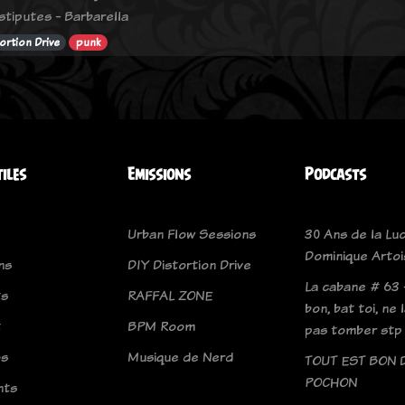
stiputes - Barbarella
ortion Drive
punk
tiles
Emissions
Podcasts
Urban Flow Sessions
30 Ans de la Luc
Dominique Artoi
ns
DIY Distortion Drive
La cabane # 63 
ts
RAFFAL ZONE
bon, bat toi, ne 
t
BPM Room
pas tomber stp
os
Musique de Nerd
TOUT EST BON 
POCHON
nts