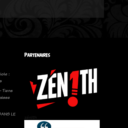
Partenaires
iole :
s
- Tiens
laisse
DANS LE
zén!th