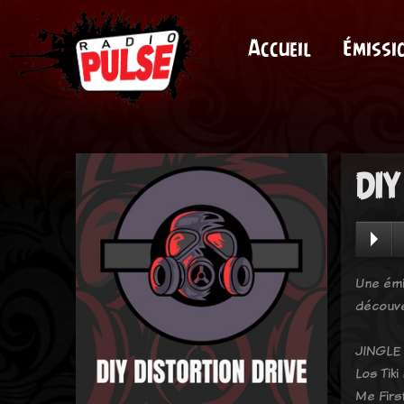
Accueil
Émissi
DIY
Une émi
découve
JINGLE 
Los Tik
Me Firs