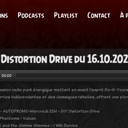
ons
Podcasts
Playlist
Contact
À 
 Distortion Drive du 16.10.20
00:00
ssion radio punk énergique mettant en avant l'esprit Do-It-Yours
rtes indépendantes et des classiques rebelles, offrant une plong
- AUTOPROMO-Mercredi 22H - DIY Distortion Drive
i Phantoms - Vulcan
t and the Gimme Gimmes - I Will Survive