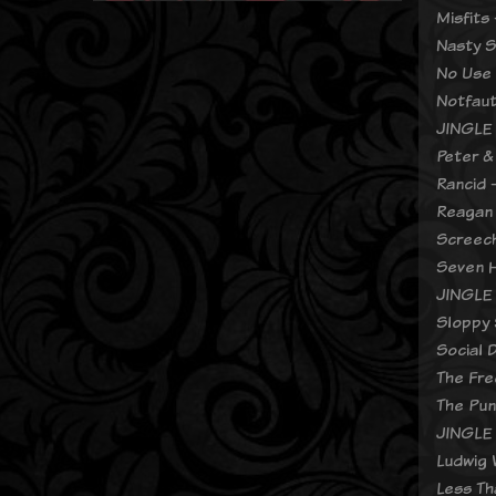
Misfits
Nasty S
No Use 
Notfaut
JINGLE 
Peter &
Rancid 
Reagan 
Screech
Seven H
JINGLE 
Sloppy 
Social 
The Fre
The Pun
JINGLE 
Ludwig 
Less Th