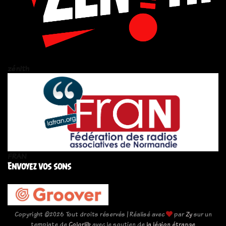
zén!th
FRAN
Envoyez vos sons
Copyright ©
2026 Tout droits réservés | Réalisé avec
par
Zy
sur un
template de
Colorlib
avec le soutien de
la légion étrange