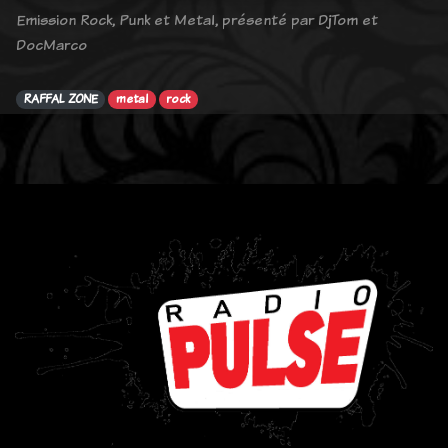
Emission Rock, Punk et Metal, présenté par DjTom et
DocMarco
RAFFAL ZONE
metal
rock