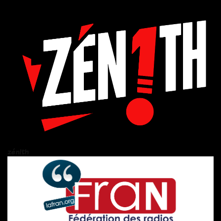
zén!th