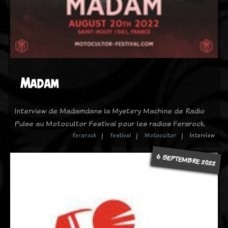
Madam
Interview de Madamdans la Mystery Machine de Radio
Pulse au Motocultor Festival pour les radios Ferarock.
ferarock
festival
Motocultor
Interview
6 SEPTEMBRE 2022