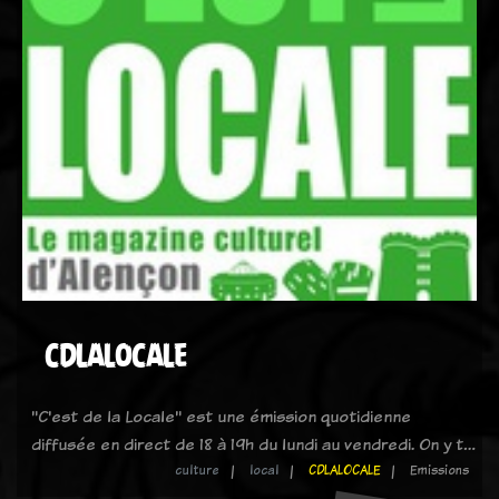
CDLALOCALE
"C'est de la Locale" est une émission quotidienne
diffusée en direct de 18 à 19h du lundi au vendredi. On y t…
culture
local
CDLALOCALE
Emissions