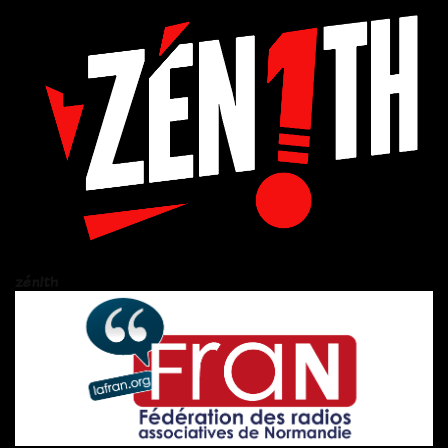
zén!th