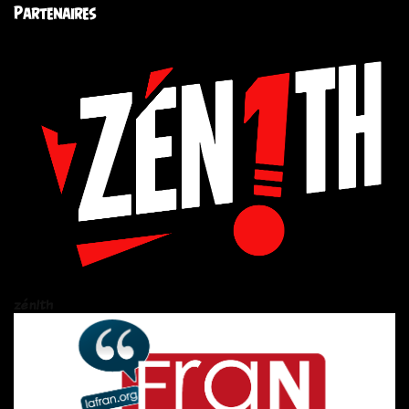
Partenaires
zén!th