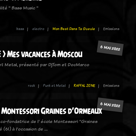
lité " Bass Music "
bass
electro
Mon Beat Dans Ta Gueule
Emissions
6 MAI 2022
 > Mes vacances à Moscou
 et Metal, présenté par DjTom et DocMarco
rock
Punk et Metal
RAFFAL ZONE
Emissions
6 MAI 2022
e Montessori Graines d'Ormeaux
 co-fondatrice de l' école Montessori "Graines
 (61) à l'occasion de …