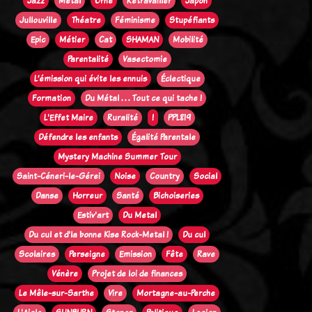
Jazz
Métal
Orne
Retravailler
Japon
Jullouville
Théatre
Féminisme
Stupéfiants
Epic
Métier
Cat
SHAMAN
Mobilité
Parentalité
Vasectomie
L’émission qui évite les ennuis
Éclectique
Formation
Du Métal . . . Tout ce qui tache !
L'Effet Maire
Ruralité
!
PPL819
Défendre les enfants
Égalité Parentale
Mystery Machine Summer Tour
Saint-Céneri-le-Gérei
Noise
Country
Social
Danse
Horreur
Santé
Bichoiseries
Estiv'art
Du Metal
Du cul et d'la bonne Kise Rock-Metal !
Du cul
Scolaires
Perseigne
Emission
Fête
Rave
Vénère
Projet de loi de finances
Le Mêle-sur-Sarthe
Vire
Mortagne-au-Perche