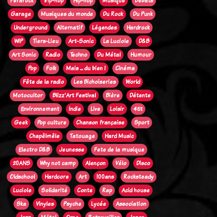
Ferarock
Trip-hop
Hip-hop
Musique
Débats
Garage
Musiques du monde
Du Rock
Du Punk
Underground
Alternatif
Légendes
Hardrock
WIP
Tiers-Lieu
Art-Sonic
La Luciole
D&B
Art Sonic
Radio
Techno
Du Métal
Humour
Pop
Folk
Mais ... du bien !
Cinéma
Fête de la radio
Les Bichoiseries
World
Motocultor
Blizz'Art Festival
Bière
Détente
Environnement
Indie
Live
Loisir
45t
Geek
Pop culture
Chanson française
Sport
Chapêlmêle
Tatouage
Hard Music
Electro D&B
Jeunesse
Fete de la musique
20ANS
Why not camp
Alençon
Vélo
Disco
Oldschool
Hardcore
Art
100ans
Rocksteady
Luciole
Solidarité
Conte
Rap
Acid house
Ska
Vinyles
Psyche
Lycée
Association