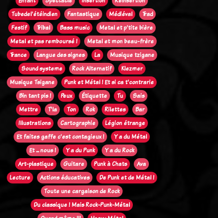
Enfant
Spectacle
Insertion
Réinsertion
Tubedel'étéindien
Fantastique
Médiéval
Trad
Festif
Tribal
Bass music
Metal et p'tite bière
Metal et pas remboursé !
Metal et mon beau-frère
Trance
Langue des signes
La
Musique tzigane
Sound systeme
Rock Alternatif
Klezmer
Musique Tsigane
Punk et Métal ! Et si ca t'contrarie
Bin tant pis !
Peux
Étiquette
Tu
Sais
Mettre
T'la
Ton
Rok
Rilettes
Bar
Illustrations
Cartographie
Légion étrange
Et faites gaffe c'est contagieux !
Y a du Métal
Et ... nous !
Y a du Punk
Y a du Rock
Art-plastique
Guitare
Punk à Chats
Ava
Lecture
Actions éducatives
De Punk et de Métal !
Toute une cargaison de Rock
Du classique ! Mais Rock-Punk-Métal