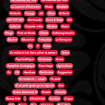
Hermanville sur mer
Hermanville-sur-Mer
La Lucerne d'Outremer
Music
Etudiant
Médecin
Voyage
Jdr
Tekno
Enfants
HOP POP HOP
Normandie
Drum & Bass
Dnb
Cabaret
Chapelle mêle
Ukraine
Maire
Stage
Punk et Metal
Climat
Seblelegionnaire
Électro
Éducation
Française
La Revoyure
Ou
!?
Pulse
Du métal à t'en faire péter la panse !
Tatoo
Psychédélique
Showcase
Anova
Transition écologique
Reportage
Agriculture
Du
C61
Handicap
Patrimoine
Reggaeton
Du metal et . . . nous !
Du punk
Et ce petit grain qu'on rajoute
Son
Scène Nationale 61
Musée
Dentelle
Beaux Arts
.
CDLALOCALE
Soutien
Cirque