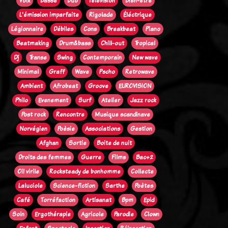
Voix
Basse
Duo
Télévision
Bien-être
L'émission imparfaite
Rigolade
Éléctrique
Légionnaire
Débiles
Cons
Breakbeat
Piano
Beatmaking
Drum&bass
Chill-out
Tropical
Dj
Transe
Swing
Contemporain
New wave
Minimal
Graff
Wave
Pscho
Retrowave
Ambient
Afrobeat
Groove
EUROVISION
Philo
Evenement
Surf
Atelier
Jazz rock
Post rock
Rencontre
Musique scandinave
Norvégien
Poèsie
Associations
Gestion
Afghan
Sortie
Boite de nuit
Droits des femmes
Guerre
Films
Bac+2
Oi! virile
Rocksteady de bonhomme
Collecte
Laluciole
Science-fiction
Sarthe
Poètes
Café
Torréfaction
Artisanat
Bpm
Epid
Soin
Ergothérapie
Agricole
Parodie
Clown