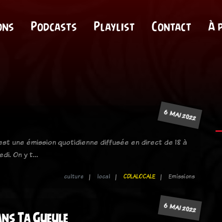
ons
Podcasts
Playlist
Contact
À 
6 MAI 2022
 est une émission quotidienne diffusée en direct de 18 à
edi. On y t…
culture
local
CDLALOCALE
Emissions
6 MAI 2022
ns Ta Gueule