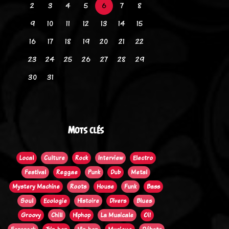
2
3
4
5
6
7
8
9
10
11
12
13
14
15
16
17
18
19
20
21
22
23
24
25
26
27
28
29
30
31
Mots clés
Local
Culture
Rock
Interview
Electro
Festival
Reggae
Punk
Dub
Metal
Mystery Machine
Roots
House
Funk
Bass
Soul
Ecologie
Histoire
Divers
Blues
Groovy
Chill
Hiphop
La Musicale
Oi!