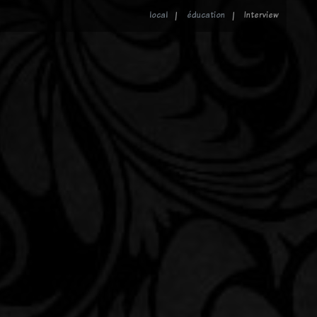
local
éducation
Interview