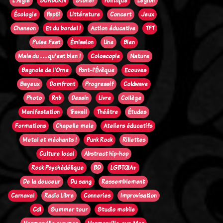
L'Aigle
SUNBURN
Stoner
Politique
Legion
Écologie
Pep61
Littérature
Concert
Jeux
Chanson
Et du bordel !
Action éducative
TFT
Pulse Fest
Émission
Une
Bien
Mais du . . . qu'est bien !
Coloscopie
Nature
Bagnole de l'Orne
Pont-l'Évêque
Ecouves
Bayeux
Domfront
Progressif
Coldwave
Photo
Rnb
Dessin
Livre
Collège
Manifestation
Travail
Théâtre
Études
Formations
Chapelle mele
Ateliers éducatifs
Metal et méchants !
Punk Rock
Rillettes
Culture local
Abstract hip-hop
Rock Psychédélique
BD
LGBTQIA+
De la douceur
Du sang
Rassemblement
Carnaval
Radio Libre
Conneries
Improvisation
Cdl
Summer tour
Studio mobile