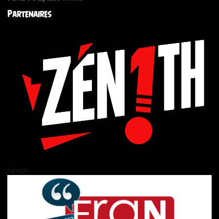
Partenaires
zén!th