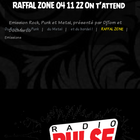
RAFFAL ZONE 04 11 22 On t'attend
Emission Rock, Punk et Metal, présenté par DjTom et
Du Rock
du Punk
du Metal
et du bordel !
RAFFAL ZONE
DocMarco
Emissions