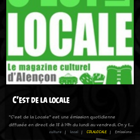
C'est de la locale
"C'est de la Locale" est une émission quotidienne
diffusée en direct de 18 à 19h du lundi au vendredi. On y t…
culture
local
CDLALOCALE
Emissions