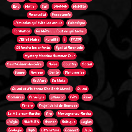
Epic
Métier
Cat
SHAMAN
Mobilité
Parentalité
Vasectomie
L’émission qui évite les ennuis
Éclectique
Formation
Du Métal . . . Tout ce qui tache !
L'Effet Maire
Ruralité
!
PPL819
Défendre les enfants
Égalité Parentale
Mystery Machine Summer Tour
Saint-Céneri-le-Gérei
Noise
Country
Social
Danse
Horreur
Santé
Bichoiseries
Estiv'art
Du Metal
Du cul et d'la bonne Kise Rock-Metal !
Du cul
Scolaires
Perseigne
Emission
Fête
Rave
Vénère
Projet de loi de finances
Le Mêle-sur-Sarthe
Vire
Mortagne-au-Perche
L'Aigle
SUNBURN
Stoner
Politique
Legion
Écologie
Pep61
Littérature
Concert
Jeux