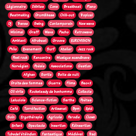
Légionnaire
Débiles
Cons
Breakbeat
Piano
Beatmaking
Drum&bass
Chill-out
Tropical
Dj
Transe
Swing
Contemporain
New wave
Minimal
Graff
Wave
Pscho
Retrowave
Ambient
Afrobeat
Groove
EUROVISION
Philo
Evenement
Surf
Atelier
Jazz rock
Post rock
Rencontre
Musique scandinave
Norvégien
Poèsie
Associations
Gestion
Afghan
Sortie
Boite de nuit
Droits des femmes
Guerre
Films
Bac+2
Oi! virile
Rocksteady de bonhomme
Collecte
Laluciole
Science-fiction
Sarthe
Poètes
Café
Torréfaction
Artisanat
Bpm
Epid
Soin
Ergothérapie
Agricole
Parodie
Clown
Enfant
Spectacle
Insertion
Réinsertion
Tubedel'étéindien
Fantastique
Médiéval
Trad