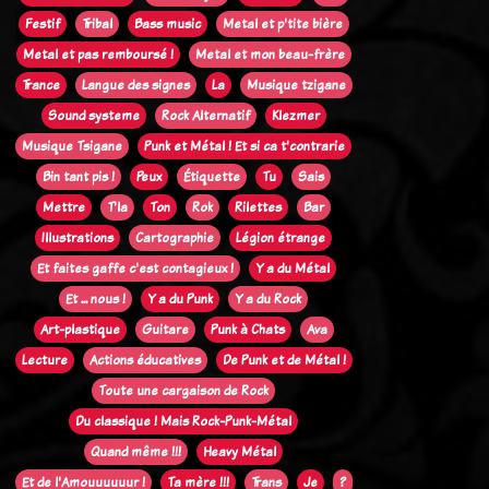
Festif
Tribal
Bass music
Metal et p'tite bière
Metal et pas remboursé !
Metal et mon beau-frère
Trance
Langue des signes
La
Musique tzigane
Sound systeme
Rock Alternatif
Klezmer
Musique Tsigane
Punk et Métal ! Et si ca t'contrarie
Bin tant pis !
Peux
Étiquette
Tu
Sais
Mettre
T'la
Ton
Rok
Rilettes
Bar
Illustrations
Cartographie
Légion étrange
Et faites gaffe c'est contagieux !
Y a du Métal
Et ... nous !
Y a du Punk
Y a du Rock
Art-plastique
Guitare
Punk à Chats
Ava
Lecture
Actions éducatives
De Punk et de Métal !
Toute une cargaison de Rock
Du classique ! Mais Rock-Punk-Métal
Quand même !!!
Heavy Métal
Et de l'Amouuuuuur !
Ta mère !!!
Trans
Je
?