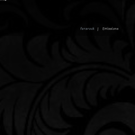
ferarock
Emissions