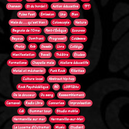
Chanson
Et du bordel !
Action éducative
TFT
Pulse Fest
Émission
Une
Bien
Mais du . . . qu'est bien !
Coloscopie
Nature
Bagnole de l'Orne
Pont-l'Évêque
Ecouves
Bayeux
Domfront
Progressif
Coldwave
Photo
Rnb
Dessin
Livre
Collège
Manifestation
Travail
Théâtre
Études
Formations
Chapelle mele
Ateliers éducatifs
Metal et méchants !
Punk Rock
Rillettes
Culture local
Abstract hip-hop
Rock Psychédélique
BD
LGBTQIA+
De la douceur
Du sang
Rassemblement
Carnaval
Radio Libre
Conneries
Improvisation
Cdl
Summer tour
Studio mobile
Hermanville sur mer
Hermanville-sur-Mer
La Lucerne d'Outremer
Music
Etudiant