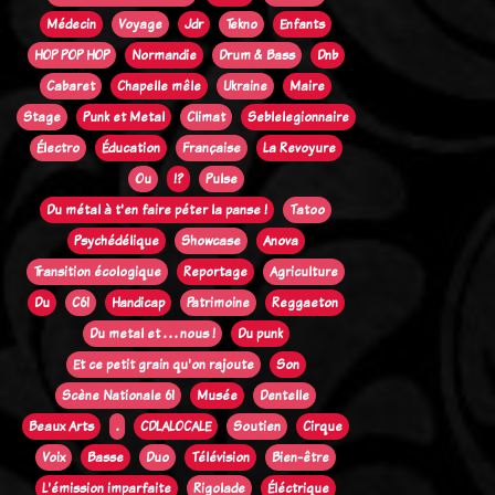
Médecin
Voyage
Jdr
Tekno
Enfants
HOP POP HOP
Normandie
Drum & Bass
Dnb
Cabaret
Chapelle mêle
Ukraine
Maire
Stage
Punk et Metal
Climat
Seblelegionnaire
Électro
Éducation
Française
La Revoyure
Ou
!?
Pulse
Du métal à t'en faire péter la panse !
Tatoo
Psychédélique
Showcase
Anova
Transition écologique
Reportage
Agriculture
Du
C61
Handicap
Patrimoine
Reggaeton
Du metal et . . . nous !
Du punk
Et ce petit grain qu'on rajoute
Son
Scène Nationale 61
Musée
Dentelle
Beaux Arts
.
CDLALOCALE
Soutien
Cirque
Voix
Basse
Duo
Télévision
Bien-être
L'émission imparfaite
Rigolade
Éléctrique