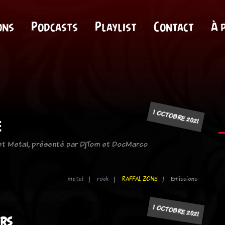
ons
Podcasts
Playlist
Contact
À 
1 OCTOBRE 2021
E
 et Metal, présenté par DjTom et DocMarco
metal
rock
RAFFAL ZONE
Emissions
1 OCTOBRE 2021
ers