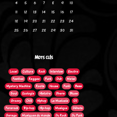
4
5
6
7
8
9
10
11
12
13
14
15
16
17
18
19
20
21
22
23
24
25
26
27
28
29
30
31
Mots clés
Local
Culture
Rock
Interview
Electro
Festival
Reggae
Punk
Dub
Metal
Mystery Machine
Roots
House
Funk
Bass
Soul
Ecologie
Histoire
Divers
Blues
Groovy
Chill
Hiphop
La Musicale
Oi!
Ferarock
Trip-hop
Hip-hop
Musique
Débats
Garage
Musiques du monde
Du Rock
Du Punk