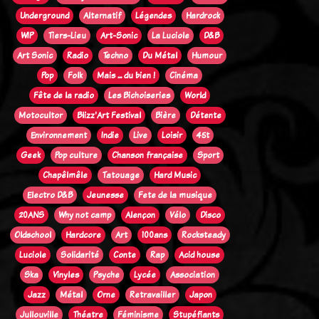
Underground
Alternatif
Légendes
Hardrock
WIP
Tiers-Lieu
Art-Sonic
La Luciole
D&B
Art Sonic
Radio
Techno
Du Métal
Humour
Pop
Folk
Mais ... du bien !
Cinéma
Fête de la radio
Les Bichoiseries
World
Motocultor
Blizz'Art Festival
Bière
Détente
Environnement
Indie
Live
Loisir
45t
Geek
Pop culture
Chanson française
Sport
Chapêlmêle
Tatouage
Hard Music
Electro D&B
Jeunesse
Fete de la musique
20ANS
Why not camp
Alençon
Vélo
Disco
Oldschool
Hardcore
Art
100ans
Rocksteady
Luciole
Solidarité
Conte
Rap
Acid house
Ska
Vinyles
Psyche
Lycée
Association
Jazz
Métal
Orne
Retravailler
Japon
Jullouville
Théatre
Féminisme
Stupéfiants