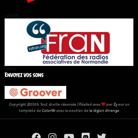
zén!th
FRAN
Envoyez vos sons
Copyright ©
2026 Tout droits réservés | Réalisé avec
par
Zy
sur un
template de
Colorlib
avec le soutien de
la légion étrange