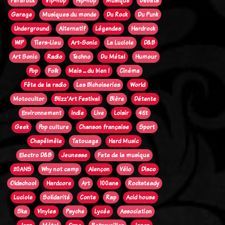
Ferarock
Trip-hop
Hip-hop
Musique
Débats
Garage
Musiques du monde
Du Rock
Du Punk
Underground
Alternatif
Légendes
Hardrock
WIP
Tiers-Lieu
Art-Sonic
La Luciole
D&B
Art Sonic
Radio
Techno
Du Métal
Humour
Pop
Folk
Mais ... du bien !
Cinéma
Fête de la radio
Les Bichoiseries
World
Motocultor
Blizz'Art Festival
Bière
Détente
Environnement
Indie
Live
Loisir
45t
Geek
Pop culture
Chanson française
Sport
Chapêlmêle
Tatouage
Hard Music
Electro D&B
Jeunesse
Fete de la musique
20ANS
Why not camp
Alençon
Vélo
Disco
Oldschool
Hardcore
Art
100ans
Rocksteady
Luciole
Solidarité
Conte
Rap
Acid house
Ska
Vinyles
Psyche
Lycée
Association