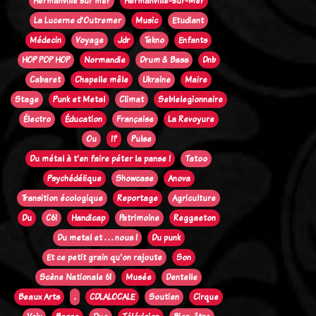
Hermanville sur mer
Hermanville-sur-Mer
La Lucerne d'Outremer
Music
Etudiant
Médecin
Voyage
Jdr
Tekno
Enfants
HOP POP HOP
Normandie
Drum & Bass
Dnb
Cabaret
Chapelle mêle
Ukraine
Maire
Stage
Punk et Metal
Climat
Seblelegionnaire
Électro
Éducation
Française
La Revoyure
Ou
!?
Pulse
Du métal à t'en faire péter la panse !
Tatoo
Psychédélique
Showcase
Anova
Transition écologique
Reportage
Agriculture
Du
C61
Handicap
Patrimoine
Reggaeton
Du metal et . . . nous !
Du punk
Et ce petit grain qu'on rajoute
Son
Scène Nationale 61
Musée
Dentelle
Beaux Arts
.
CDLALOCALE
Soutien
Cirque