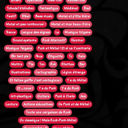
Enfant
Spectacle
Insertion
Réinsertion
Tubedel'étéindien
Fantastique
Médiéval
Trad
Festif
Tribal
Bass music
Metal et p'tite bière
Metal et pas remboursé !
Metal et mon beau-frère
Trance
Langue des signes
La
Musique tzigane
Sound systeme
Rock Alternatif
Klezmer
Musique Tsigane
Punk et Métal ! Et si ca t'contrarie
Bin tant pis !
Peux
Étiquette
Tu
Sais
Mettre
T'la
Ton
Rok
Rilettes
Bar
Illustrations
Cartographie
Légion étrange
Et faites gaffe c'est contagieux !
Y a du Métal
Et ... nous !
Y a du Punk
Y a du Rock
Art-plastique
Guitare
Punk à Chats
Ava
Lecture
Actions éducatives
De Punk et de Métal !
Toute une cargaison de Rock
Du classique ! Mais Rock-Punk-Métal