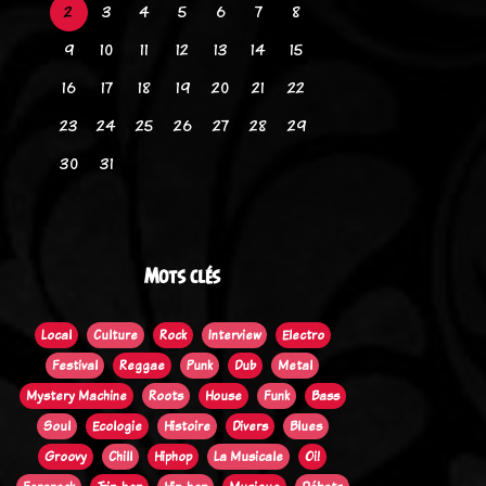
2
3
4
5
6
7
8
9
10
11
12
13
14
15
16
17
18
19
20
21
22
23
24
25
26
27
28
29
30
31
Mots clés
Local
Culture
Rock
Interview
Electro
Festival
Reggae
Punk
Dub
Metal
Mystery Machine
Roots
House
Funk
Bass
Soul
Ecologie
Histoire
Divers
Blues
Groovy
Chill
Hiphop
La Musicale
Oi!