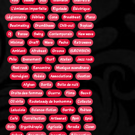
Voix
Basse
Duo
Télévision
Bien-être
L'émission imparfaite
Rigolade
Éléctrique
Légionnaire
Débiles
Cons
Breakbeat
Piano
Beatmaking
Drum&bass
Chill-out
Tropical
Dj
Transe
Swing
Contemporain
New wave
Minimal
Graff
Wave
Pscho
Retrowave
Ambient
Afrobeat
Groove
EUROVISION
Philo
Evenement
Surf
Atelier
Jazz rock
Post rock
Rencontre
Musique scandinave
Norvégien
Poèsie
Associations
Gestion
Afghan
Sortie
Boite de nuit
Droits des femmes
Guerre
Films
Bac+2
Oi! virile
Rocksteady de bonhomme
Collecte
Laluciole
Science-fiction
Sarthe
Poètes
Café
Torréfaction
Artisanat
Bpm
Epid
Soin
Ergothérapie
Agricole
Parodie
Clown