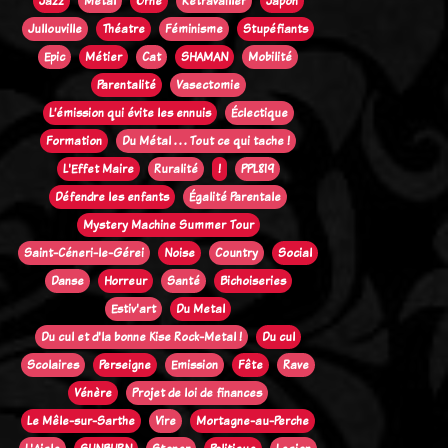
Jazz
Métal
Orne
Retravailler
Japon
Jullouville
Théatre
Féminisme
Stupéfiants
Epic
Métier
Cat
SHAMAN
Mobilité
Parentalité
Vasectomie
L’émission qui évite les ennuis
Éclectique
Formation
Du Métal . . . Tout ce qui tache !
L'Effet Maire
Ruralité
!
PPL819
Défendre les enfants
Égalité Parentale
Mystery Machine Summer Tour
Saint-Céneri-le-Gérei
Noise
Country
Social
Danse
Horreur
Santé
Bichoiseries
Estiv'art
Du Metal
Du cul et d'la bonne Kise Rock-Metal !
Du cul
Scolaires
Perseigne
Emission
Fête
Rave
Vénère
Projet de loi de finances
Le Mêle-sur-Sarthe
Vire
Mortagne-au-Perche