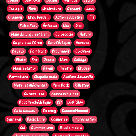
L'Aigle
SUNBURN
Stoner
Politique
Legion
Écologie
Pep61
Littérature
Concert
Jeux
Chanson
Et du bordel !
Action éducative
TFT
Pulse Fest
Émission
Une
Bien
Mais du . . . qu'est bien !
Coloscopie
Nature
Bagnole de l'Orne
Pont-l'Évêque
Ecouves
Bayeux
Domfront
Progressif
Coldwave
Photo
Rnb
Dessin
Livre
Collège
Manifestation
Travail
Théâtre
Études
Formations
Chapelle mele
Ateliers éducatifs
Metal et méchants !
Punk Rock
Rillettes
Culture local
Abstract hip-hop
Rock Psychédélique
BD
LGBTQIA+
De la douceur
Du sang
Rassemblement
Carnaval
Radio Libre
Conneries
Improvisation
Cdl
Summer tour
Studio mobile