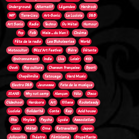
Underground
Alternatif
Légendes
Hardrock
WIP
Tiers-Lieu
Art-Sonic
La Luciole
D&B
Art Sonic
Radio
Techno
Du Métal
Humour
Pop
Folk
Mais ... du bien !
Cinéma
Fête de la radio
Les Bichoiseries
World
Motocultor
Blizz'Art Festival
Bière
Détente
Environnement
Indie
Live
Loisir
45t
Geek
Pop culture
Chanson française
Sport
Chapêlmêle
Tatouage
Hard Music
Electro D&B
Jeunesse
Fete de la musique
20ANS
Why not camp
Alençon
Vélo
Disco
Oldschool
Hardcore
Art
100ans
Rocksteady
Luciole
Solidarité
Conte
Rap
Acid house
Ska
Vinyles
Psyche
Lycée
Association
Jazz
Métal
Orne
Retravailler
Japon
Jullouville
Théatre
Féminisme
Stupéfiants