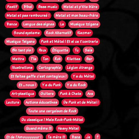
Festif
Tribal
Bass music
Metal et p'tite bière
Metal et pas remboursé !
Metal et mon beau-frère
Trance
Langue des signes
La
Musique tzigane
Sound systeme
Rock Alternatif
Klezmer
Musique Tsigane
Punk et Métal ! Et si ca t'contrarie
Bin tant pis !
Peux
Étiquette
Tu
Sais
Mettre
T'la
Ton
Rok
Rilettes
Bar
Illustrations
Cartographie
Légion étrange
Et faites gaffe c'est contagieux !
Y a du Métal
Et ... nous !
Y a du Punk
Y a du Rock
Art-plastique
Guitare
Punk à Chats
Ava
Lecture
Actions éducatives
De Punk et de Métal !
Toute une cargaison de Rock
Du classique ! Mais Rock-Punk-Métal
Quand même !!!
Heavy Métal
Et de l'Amouuuuuur !
Ta mère !!!
Trans
Je
?