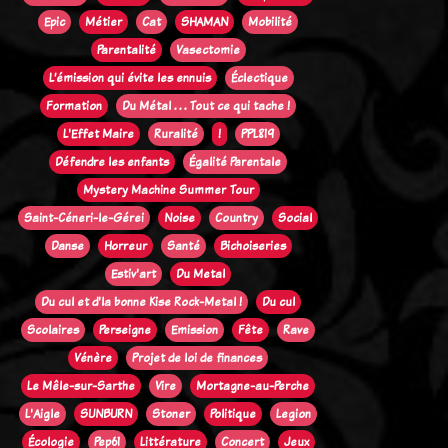
Epic
Métier
Cat
SHAMAN
Mobilité
Parentalité
Vasectomie
L’émission qui évite les ennuis
Éclectique
Formation
Du Métal . . . Tout ce qui tache !
L'Effet Maire
Ruralité
!
PPL819
Défendre les enfants
Égalité Parentale
Mystery Machine Summer Tour
Saint-Céneri-le-Gérei
Noise
Country
Social
Danse
Horreur
Santé
Bichoiseries
Estiv'art
Du Metal
Du cul et d'la bonne Kise Rock-Metal !
Du cul
Scolaires
Perseigne
Emission
Fête
Rave
Vénère
Projet de loi de finances
Le Mêle-sur-Sarthe
Vire
Mortagne-au-Perche
L'Aigle
SUNBURN
Stoner
Politique
Legion
Écologie
Pep61
Littérature
Concert
Jeux