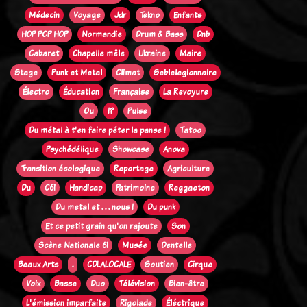
Médecin
Voyage
Jdr
Tekno
Enfants
HOP POP HOP
Normandie
Drum & Bass
Dnb
Cabaret
Chapelle mêle
Ukraine
Maire
Stage
Punk et Metal
Climat
Seblelegionnaire
Électro
Éducation
Française
La Revoyure
Ou
!?
Pulse
Du métal à t'en faire péter la panse !
Tatoo
Psychédélique
Showcase
Anova
Transition écologique
Reportage
Agriculture
Du
C61
Handicap
Patrimoine
Reggaeton
Du metal et . . . nous !
Du punk
Et ce petit grain qu'on rajoute
Son
Scène Nationale 61
Musée
Dentelle
Beaux Arts
.
CDLALOCALE
Soutien
Cirque
Voix
Basse
Duo
Télévision
Bien-être
L'émission imparfaite
Rigolade
Éléctrique