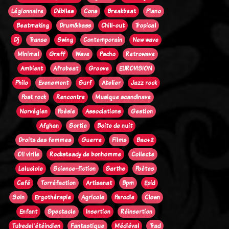
Légionnaire
Débiles
Cons
Breakbeat
Piano
Beatmaking
Drum&bass
Chill-out
Tropical
Dj
Transe
Swing
Contemporain
New wave
Minimal
Graff
Wave
Pscho
Retrowave
Ambient
Afrobeat
Groove
EUROVISION
Philo
Evenement
Surf
Atelier
Jazz rock
Post rock
Rencontre
Musique scandinave
Norvégien
Poèsie
Associations
Gestion
Afghan
Sortie
Boite de nuit
Droits des femmes
Guerre
Films
Bac+2
Oi! virile
Rocksteady de bonhomme
Collecte
Laluciole
Science-fiction
Sarthe
Poètes
Café
Torréfaction
Artisanat
Bpm
Epid
Soin
Ergothérapie
Agricole
Parodie
Clown
Enfant
Spectacle
Insertion
Réinsertion
Tubedel'étéindien
Fantastique
Médiéval
Trad