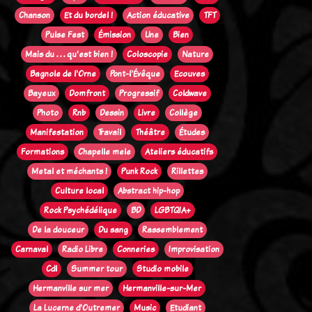
Chanson
Et du bordel !
Action éducative
TFT
Pulse Fest
Émission
Une
Bien
Mais du . . . qu'est bien !
Coloscopie
Nature
Bagnole de l'Orne
Pont-l'Évêque
Ecouves
Bayeux
Domfront
Progressif
Coldwave
Photo
Rnb
Dessin
Livre
Collège
Manifestation
Travail
Théâtre
Études
Formations
Chapelle mele
Ateliers éducatifs
Metal et méchants !
Punk Rock
Rillettes
Culture local
Abstract hip-hop
Rock Psychédélique
BD
LGBTQIA+
De la douceur
Du sang
Rassemblement
Carnaval
Radio Libre
Conneries
Improvisation
Cdl
Summer tour
Studio mobile
Hermanville sur mer
Hermanville-sur-Mer
La Lucerne d'Outremer
Music
Etudiant