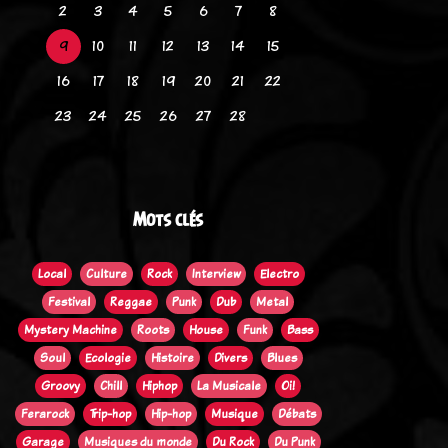
2
3
4
5
6
7
8
9
10
11
12
13
14
15
16
17
18
19
20
21
22
23
24
25
26
27
28
Mots clés
Local
Culture
Rock
Interview
Electro
Festival
Reggae
Punk
Dub
Metal
Mystery Machine
Roots
House
Funk
Bass
Soul
Ecologie
Histoire
Divers
Blues
Groovy
Chill
Hiphop
La Musicale
Oi!
Ferarock
Trip-hop
Hip-hop
Musique
Débats
Garage
Musiques du monde
Du Rock
Du Punk