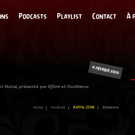
ons
Podcasts
Playlist
Contact
À 
9 FÉVRIER 2026
 et Metal, présenté par DjTom et DocMarco
metal
hardrock
RAFFAL ZONE
Emissions