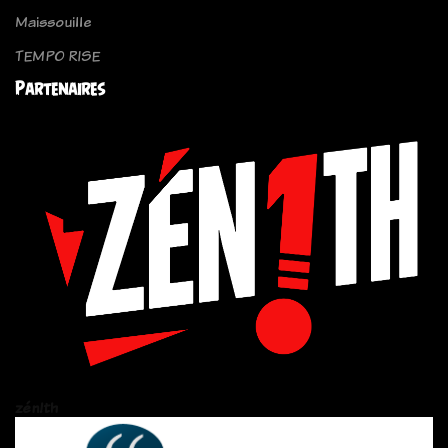
Maissouille
TEMPO RISE
Partenaires
zén!th