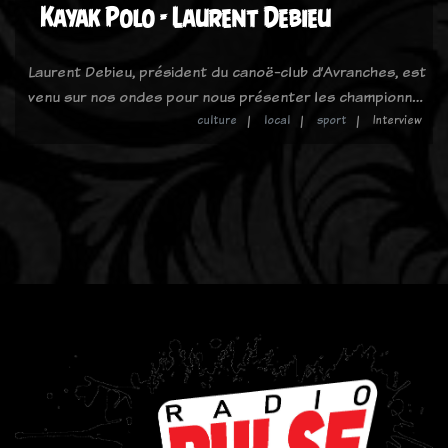
Kayak Polo - Laurent Debieu
Laurent Debieu, président du canoë-club d’Avranches, est
venu sur nos ondes pour nous présenter les championn…
culture
local
sport
Interview