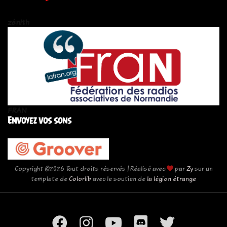
zén!th
FRAN
Envoyez vos sons
Copyright ©
2026 Tout droits réservés | Réalisé avec
par
Zy
sur un
template de
Colorlib
avec le soutien de
la légion étrange