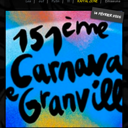
Les
ouf
Putin
!!!
RAFFAL ZONE
Emissions
14 FÉVRIER 2025