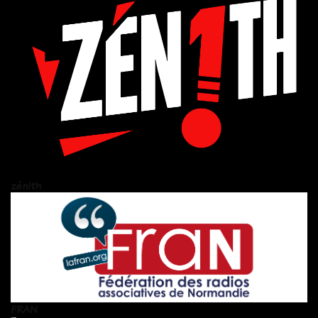
zén!th
FRAN