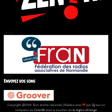
zén!th
FRAN
Envoyez vos sons
Copyright ©
2026 Tout droits réservés | Réalisé avec
par
Zy
sur un
template de
Colorlib
avec le soutien de
la légion étrange