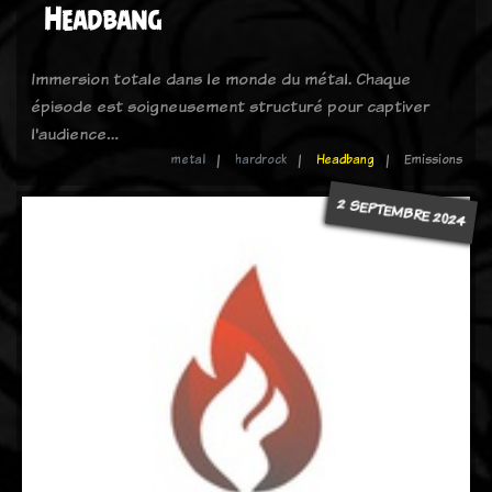
Headbang
Immersion totale dans le monde du métal. Chaque
épisode est soigneusement structuré pour captiver
l'audience…
metal
hardrock
Headbang
Emissions
2 SEPTEMBRE 2024