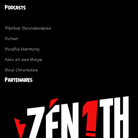
Podcasts
TripHop Soundscapes
Itchan
Soulful Harmony
Alex et ses kheys
Soul Chronicles
Partenaires