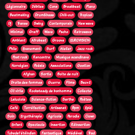
Légionnaire
Débiles
Cons
Breakbeat
Piano
Beatmaking
Drum&bass
Chill-out
Tropical
Dj
Transe
Swing
Contemporain
New wave
Minimal
Graff
Wave
Pscho
Retrowave
Ambient
Afrobeat
Groove
EUROVISION
Philo
Evenement
Surf
Atelier
Jazz rock
Post rock
Rencontre
Musique scandinave
Norvégien
Poèsie
Associations
Gestion
Afghan
Sortie
Boite de nuit
Droits des femmes
Guerre
Films
Bac+2
Oi! virile
Rocksteady de bonhomme
Collecte
Laluciole
Science-fiction
Sarthe
Poètes
Café
Torréfaction
Artisanat
Bpm
Epid
Soin
Ergothérapie
Agricole
Parodie
Clown
Enfant
Spectacle
Insertion
Réinsertion
Tubedel'étéindien
Fantastique
Médiéval
Trad