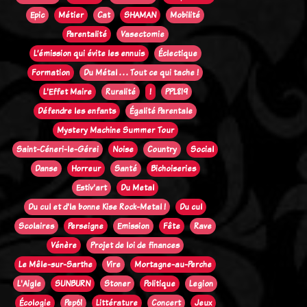
Epic
Métier
Cat
SHAMAN
Mobilité
Parentalité
Vasectomie
L’émission qui évite les ennuis
Éclectique
Formation
Du Métal . . . Tout ce qui tache !
L'Effet Maire
Ruralité
!
PPL819
Défendre les enfants
Égalité Parentale
Mystery Machine Summer Tour
Saint-Céneri-le-Gérei
Noise
Country
Social
Danse
Horreur
Santé
Bichoiseries
Estiv'art
Du Metal
Du cul et d'la bonne Kise Rock-Metal !
Du cul
Scolaires
Perseigne
Emission
Fête
Rave
Vénère
Projet de loi de finances
Le Mêle-sur-Sarthe
Vire
Mortagne-au-Perche
L'Aigle
SUNBURN
Stoner
Politique
Legion
Écologie
Pep61
Littérature
Concert
Jeux