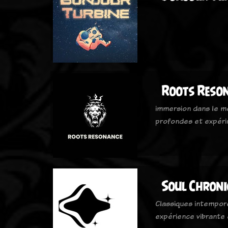
Roots Reso
immersion dans le m
profondes et expér
Soul Chroni
Classiques intempor
expérience vibrante