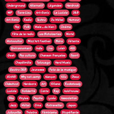
Underground
Alternatif
Légendes
Hardrock
WIP
Tiers-Lieu
Art-Sonic
La Luciole
D&B
Art Sonic
Radio
Techno
Du Métal
Humour
Pop
Folk
Mais ... du bien !
Cinéma
Fête de la radio
Les Bichoiseries
World
Motocultor
Blizz'Art Festival
Bière
Détente
Environnement
Indie
Live
Loisir
45t
Geek
Pop culture
Chanson française
Sport
Chapêlmêle
Tatouage
Hard Music
Electro D&B
Jeunesse
Fete de la musique
20ANS
Why not camp
Alençon
Vélo
Disco
Oldschool
Hardcore
Art
100ans
Rocksteady
Luciole
Solidarité
Conte
Rap
Acid house
Ska
Vinyles
Psyche
Lycée
Association
Jazz
Métal
Orne
Retravailler
Japon
Jullouville
Théatre
Féminisme
Stupéfiants