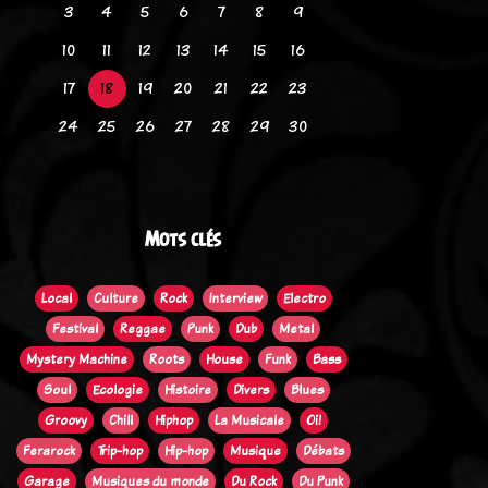
3
4
5
6
7
8
9
10
11
12
13
14
15
16
17
18
19
20
21
22
23
24
25
26
27
28
29
30
Mots clés
Local
Culture
Rock
Interview
Electro
Festival
Reggae
Punk
Dub
Metal
Mystery Machine
Roots
House
Funk
Bass
Soul
Ecologie
Histoire
Divers
Blues
Groovy
Chill
Hiphop
La Musicale
Oi!
Ferarock
Trip-hop
Hip-hop
Musique
Débats
Garage
Musiques du monde
Du Rock
Du Punk