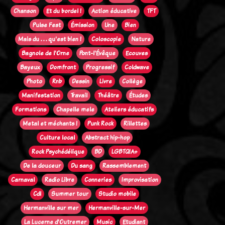
Chanson
Et du bordel !
Action éducative
TFT
Pulse Fest
Émission
Une
Bien
Mais du . . . qu'est bien !
Coloscopie
Nature
Bagnole de l'Orne
Pont-l'Évêque
Ecouves
Bayeux
Domfront
Progressif
Coldwave
Photo
Rnb
Dessin
Livre
Collège
Manifestation
Travail
Théâtre
Études
Formations
Chapelle mele
Ateliers éducatifs
Metal et méchants !
Punk Rock
Rillettes
Culture local
Abstract hip-hop
Rock Psychédélique
BD
LGBTQIA+
De la douceur
Du sang
Rassemblement
Carnaval
Radio Libre
Conneries
Improvisation
Cdl
Summer tour
Studio mobile
Hermanville sur mer
Hermanville-sur-Mer
La Lucerne d'Outremer
Music
Etudiant