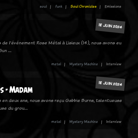
soul
funk
Soul Chronicles
Emissions
18 JUIN 2024
ors de l'événement Rose Métal à Lisieux (14), nous avons eu
 Sun …
metal
Mystery Machine
Interview
18 JUIN 2024
s - Madam
is en deux ans, nous avons reçu Gabbie Burns, talentueuse
euse du grou…
metal
Mystery Machine
Interview