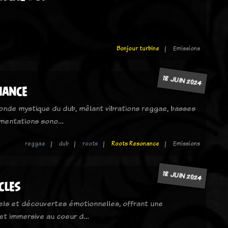
Bonjour turbine
Emissions
18 JUIN 2024
nance
onde mystique du dub, mêlant vibrations reggae, basses
imentations sono…
reggae
dub
roots
Roots Resonance
Emissions
18 JUIN 2024
cles
els et découvertes émotionnelles, offrant une
 et immersive au coeur d…