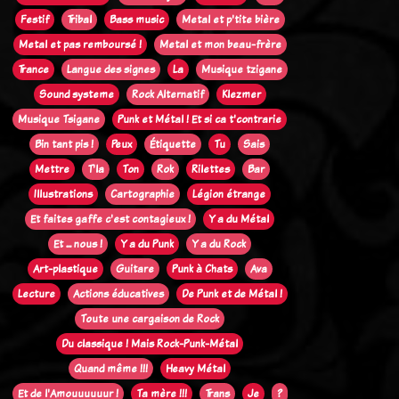
Festif
Tribal
Bass music
Metal et p'tite bière
Metal et pas remboursé !
Metal et mon beau-frère
Trance
Langue des signes
La
Musique tzigane
Sound systeme
Rock Alternatif
Klezmer
Musique Tsigane
Punk et Métal ! Et si ca t'contrarie
Bin tant pis !
Peux
Étiquette
Tu
Sais
Mettre
T'la
Ton
Rok
Rilettes
Bar
Illustrations
Cartographie
Légion étrange
Et faites gaffe c'est contagieux !
Y a du Métal
Et ... nous !
Y a du Punk
Y a du Rock
Art-plastique
Guitare
Punk à Chats
Ava
Lecture
Actions éducatives
De Punk et de Métal !
Toute une cargaison de Rock
Du classique ! Mais Rock-Punk-Métal
Quand même !!!
Heavy Métal
Et de l'Amouuuuuur !
Ta mère !!!
Trans
Je
?