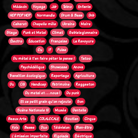
Médecin
Voyage
Jdr
Tekno
Enfants
HOP POP HOP
Normandie
Drum & Bass
Dnb
Cabaret
Chapelle mêle
Ukraine
Maire
Stage
Punk et Metal
Climat
Seblelegionnaire
Électro
Éducation
Française
La Revoyure
Ou
!?
Pulse
Du métal à t'en faire péter la panse !
Tatoo
Psychédélique
Showcase
Anova
Transition écologique
Reportage
Agriculture
Du
C61
Handicap
Patrimoine
Reggaeton
Du metal et . . . nous !
Du punk
Et ce petit grain qu'on rajoute
Son
Scène Nationale 61
Musée
Dentelle
Beaux Arts
.
CDLALOCALE
Soutien
Cirque
Voix
Basse
Duo
Télévision
Bien-être
L'émission imparfaite
Rigolade
Éléctrique