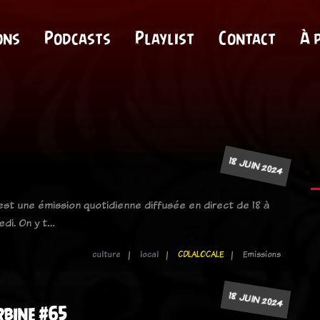
ons
Podcasts
Playlist
Contact
À 
18 JUIN 2024
 est une émission quotidienne diffusée en direct de 18 à
edi. On y t…
culture
local
CDLALOCALE
Emissions
18 JUIN 2024
bine #65