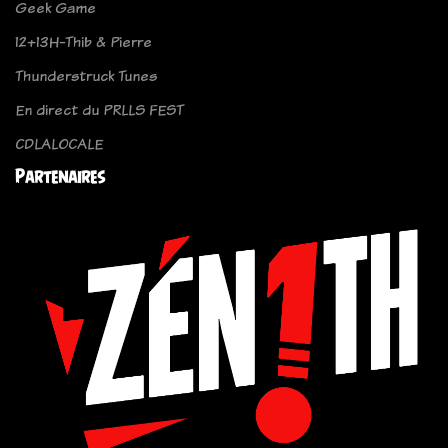
Geek Game
12+13H-Thib & Pierre
Thunderstruck Tunes
En direct du PRLLS FEST
CDLALOCALE
Partenaires