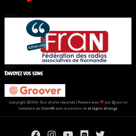
zén!th
FRAN
Envoyez vos sons
Copyright ©
2026 Tout droits réservés | Réalisé avec
par
Zy
sur un
template de
Colorlib
avec le soutien de
la légion étrange