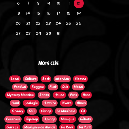
6
7
8
9
10
11
12
13
14
15
16
17
18
19
20
21
22
23
24
25
26
27
28
29
30
31
Mots clés
Local
Culture
Rock
Interview
Electro
Festival
Reggae
Punk
Dub
Metal
Mystery Machine
Roots
House
Funk
Bass
Soul
Ecologie
Histoire
Divers
Blues
Groovy
Chill
Hiphop
La Musicale
Oi!
Ferarock
Trip-hop
Hip-hop
Musique
Débats
Garage
Musiques du monde
Du Rock
Du Punk