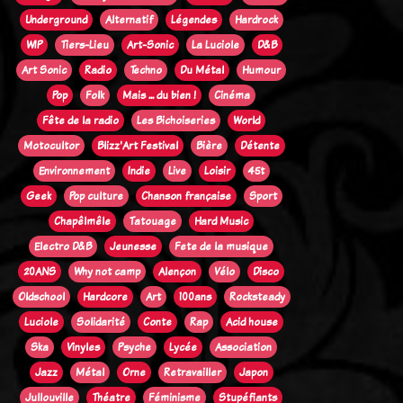
Underground
Alternatif
Légendes
Hardrock
WIP
Tiers-Lieu
Art-Sonic
La Luciole
D&B
Art Sonic
Radio
Techno
Du Métal
Humour
Pop
Folk
Mais ... du bien !
Cinéma
Fête de la radio
Les Bichoiseries
World
Motocultor
Blizz'Art Festival
Bière
Détente
Environnement
Indie
Live
Loisir
45t
Geek
Pop culture
Chanson française
Sport
Chapêlmêle
Tatouage
Hard Music
Electro D&B
Jeunesse
Fete de la musique
20ANS
Why not camp
Alençon
Vélo
Disco
Oldschool
Hardcore
Art
100ans
Rocksteady
Luciole
Solidarité
Conte
Rap
Acid house
Ska
Vinyles
Psyche
Lycée
Association
Jazz
Métal
Orne
Retravailler
Japon
Jullouville
Théatre
Féminisme
Stupéfiants