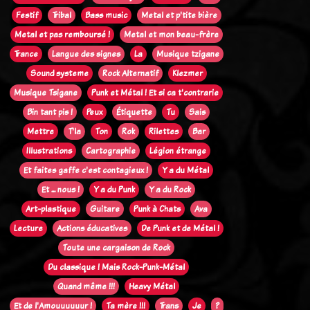
Festif
Tribal
Bass music
Metal et p'tite bière
Metal et pas remboursé !
Metal et mon beau-frère
Trance
Langue des signes
La
Musique tzigane
Sound systeme
Rock Alternatif
Klezmer
Musique Tsigane
Punk et Métal ! Et si ca t'contrarie
Bin tant pis !
Peux
Étiquette
Tu
Sais
Mettre
T'la
Ton
Rok
Rilettes
Bar
Illustrations
Cartographie
Légion étrange
Et faites gaffe c'est contagieux !
Y a du Métal
Et ... nous !
Y a du Punk
Y a du Rock
Art-plastique
Guitare
Punk à Chats
Ava
Lecture
Actions éducatives
De Punk et de Métal !
Toute une cargaison de Rock
Du classique ! Mais Rock-Punk-Métal
Quand même !!!
Heavy Métal
Et de l'Amouuuuuur !
Ta mère !!!
Trans
Je
?