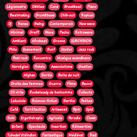
Légionnaire
Débiles
Cons
Breakbeat
Piano
Beatmaking
Drum&bass
Chill-out
Tropical
Dj
Transe
Swing
Contemporain
New wave
Minimal
Graff
Wave
Pscho
Retrowave
Ambient
Afrobeat
Groove
EUROVISION
Philo
Evenement
Surf
Atelier
Jazz rock
Post rock
Rencontre
Musique scandinave
Norvégien
Poèsie
Associations
Gestion
Afghan
Sortie
Boite de nuit
Droits des femmes
Guerre
Films
Bac+2
Oi! virile
Rocksteady de bonhomme
Collecte
Laluciole
Science-fiction
Sarthe
Poètes
Café
Torréfaction
Artisanat
Bpm
Epid
Soin
Ergothérapie
Agricole
Parodie
Clown
Enfant
Spectacle
Insertion
Réinsertion
Tubedel'étéindien
Fantastique
Médiéval
Trad