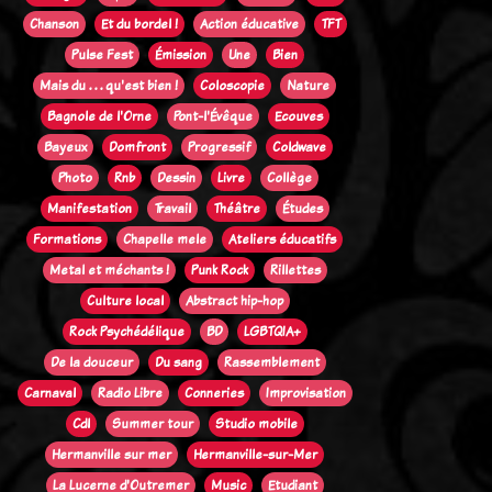
Chanson
Et du bordel !
Action éducative
TFT
Pulse Fest
Émission
Une
Bien
Mais du . . . qu'est bien !
Coloscopie
Nature
Bagnole de l'Orne
Pont-l'Évêque
Ecouves
Bayeux
Domfront
Progressif
Coldwave
Photo
Rnb
Dessin
Livre
Collège
Manifestation
Travail
Théâtre
Études
Formations
Chapelle mele
Ateliers éducatifs
Metal et méchants !
Punk Rock
Rillettes
Culture local
Abstract hip-hop
Rock Psychédélique
BD
LGBTQIA+
De la douceur
Du sang
Rassemblement
Carnaval
Radio Libre
Conneries
Improvisation
Cdl
Summer tour
Studio mobile
Hermanville sur mer
Hermanville-sur-Mer
La Lucerne d'Outremer
Music
Etudiant