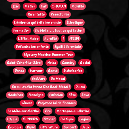
Epic
Métier
Cat
SHAMAN
Mobilité
Parentalité
Vasectomie
L’émission qui évite les ennuis
Éclectique
Formation
Du Métal . . . Tout ce qui tache !
L'Effet Maire
Ruralité
!
PPL819
Défendre les enfants
Égalité Parentale
Mystery Machine Summer Tour
Saint-Céneri-le-Gérei
Noise
Country
Social
Danse
Horreur
Santé
Bichoiseries
Estiv'art
Du Metal
Du cul et d'la bonne Kise Rock-Metal !
Du cul
Scolaires
Perseigne
Emission
Fête
Rave
Vénère
Projet de loi de finances
Le Mêle-sur-Sarthe
Vire
Mortagne-au-Perche
L'Aigle
SUNBURN
Stoner
Politique
Legion
Écologie
Pep61
Littérature
Concert
Jeux