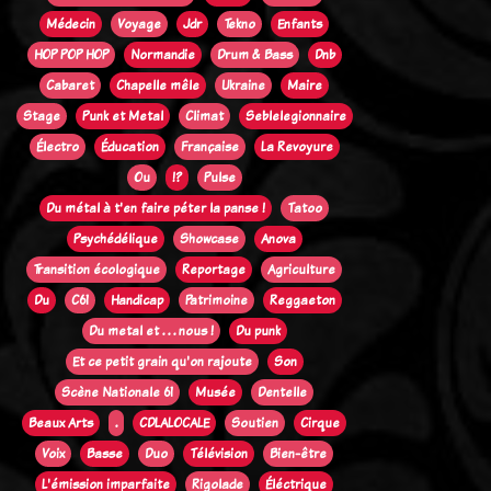
Médecin
Voyage
Jdr
Tekno
Enfants
HOP POP HOP
Normandie
Drum & Bass
Dnb
Cabaret
Chapelle mêle
Ukraine
Maire
Stage
Punk et Metal
Climat
Seblelegionnaire
Électro
Éducation
Française
La Revoyure
Ou
!?
Pulse
Du métal à t'en faire péter la panse !
Tatoo
Psychédélique
Showcase
Anova
Transition écologique
Reportage
Agriculture
Du
C61
Handicap
Patrimoine
Reggaeton
Du metal et . . . nous !
Du punk
Et ce petit grain qu'on rajoute
Son
Scène Nationale 61
Musée
Dentelle
Beaux Arts
.
CDLALOCALE
Soutien
Cirque
Voix
Basse
Duo
Télévision
Bien-être
L'émission imparfaite
Rigolade
Éléctrique