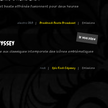
et beats effrénés fusionnent pour deux heures
electro D&B
Breakneck Beats Broadcast
Emissions
12 MAI 2024
dyssey
ée aux classiques intemporels des icônes emblématiques
rock
Epic Rock Odyssey
Emissions