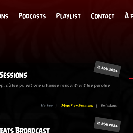
ons
Podcasts
Playlist
Contact
À 
12 MAI 2024
Sessions
op, où les pulsations urbaines rencontrent les paroles
hip-hop
Urban Flow Sessions
Emissions
12 MAI 2024
Beats Broadcast