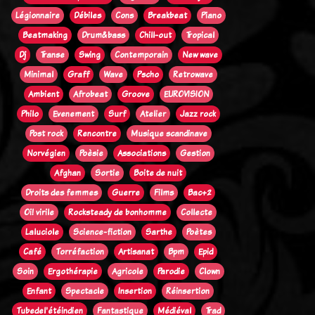
Légionnaire
Débiles
Cons
Breakbeat
Piano
Beatmaking
Drum&bass
Chill-out
Tropical
Dj
Transe
Swing
Contemporain
New wave
Minimal
Graff
Wave
Pscho
Retrowave
Ambient
Afrobeat
Groove
EUROVISION
Philo
Evenement
Surf
Atelier
Jazz rock
Post rock
Rencontre
Musique scandinave
Norvégien
Poèsie
Associations
Gestion
Afghan
Sortie
Boite de nuit
Droits des femmes
Guerre
Films
Bac+2
Oi! virile
Rocksteady de bonhomme
Collecte
Laluciole
Science-fiction
Sarthe
Poètes
Café
Torréfaction
Artisanat
Bpm
Epid
Soin
Ergothérapie
Agricole
Parodie
Clown
Enfant
Spectacle
Insertion
Réinsertion
Tubedel'étéindien
Fantastique
Médiéval
Trad