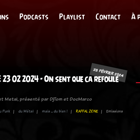
ons
Podcasts
Playlist
Contact
À 
23 FÉVRIER 2024
23 02 2024 - On sent que ca refoule
 et Metal, présenté par DjTom et DocMarco
u Punk
du Métal
mais ... du bien !
RAFFAL ZONE
Emissions