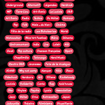
Underground
Alternatif
Légendes
Hardrock
WIP
Tiers-Lieu
Art-Sonic
La Luciole
D&B
Art Sonic
Radio
Techno
Du Métal
Humour
Pop
Folk
Mais ... du bien !
Cinéma
Fête de la radio
Les Bichoiseries
World
Motocultor
Blizz'Art Festival
Bière
Détente
Environnement
Indie
Live
Loisir
45t
Geek
Pop culture
Chanson française
Sport
Chapêlmêle
Tatouage
Hard Music
Electro D&B
Jeunesse
Fete de la musique
20ANS
Why not camp
Alençon
Vélo
Disco
Oldschool
Hardcore
Art
100ans
Rocksteady
Luciole
Solidarité
Conte
Rap
Acid house
Ska
Vinyles
Psyche
Lycée
Association
Jazz
Métal
Orne
Retravailler
Japon
Jullouville
Théatre
Féminisme
Stupéfiants