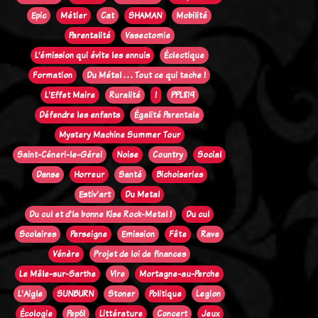
Epic
Métier
Cat
SHAMAN
Mobilité
Parentalité
Vasectomie
L’émission qui évite les ennuis
Éclectique
Formation
Du Métal . . . Tout ce qui tache !
L'Effet Maire
Ruralité
!
PPL819
Défendre les enfants
Égalité Parentale
Mystery Machine Summer Tour
Saint-Céneri-le-Gérei
Noise
Country
Social
Danse
Horreur
Santé
Bichoiseries
Estiv'art
Du Metal
Du cul et d'la bonne Kise Rock-Metal !
Du cul
Scolaires
Perseigne
Emission
Fête
Rave
Vénère
Projet de loi de finances
Le Mêle-sur-Sarthe
Vire
Mortagne-au-Perche
L'Aigle
SUNBURN
Stoner
Politique
Legion
Écologie
Pep61
Littérature
Concert
Jeux