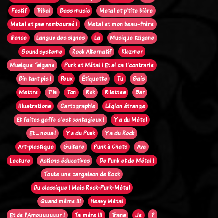
Festif
Tribal
Bass music
Metal et p'tite bière
Metal et pas remboursé !
Metal et mon beau-frère
Trance
Langue des signes
La
Musique tzigane
Sound systeme
Rock Alternatif
Klezmer
Musique Tsigane
Punk et Métal ! Et si ca t'contrarie
Bin tant pis !
Peux
Étiquette
Tu
Sais
Mettre
T'la
Ton
Rok
Rilettes
Bar
Illustrations
Cartographie
Légion étrange
Et faites gaffe c'est contagieux !
Y a du Métal
Et ... nous !
Y a du Punk
Y a du Rock
Art-plastique
Guitare
Punk à Chats
Ava
Lecture
Actions éducatives
De Punk et de Métal !
Toute une cargaison de Rock
Du classique ! Mais Rock-Punk-Métal
Quand même !!!
Heavy Métal
Et de l'Amouuuuuur !
Ta mère !!!
Trans
Je
?