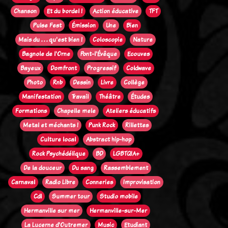
Chanson
Et du bordel !
Action éducative
TFT
Pulse Fest
Émission
Une
Bien
Mais du . . . qu'est bien !
Coloscopie
Nature
Bagnole de l'Orne
Pont-l'Évêque
Ecouves
Bayeux
Domfront
Progressif
Coldwave
Photo
Rnb
Dessin
Livre
Collège
Manifestation
Travail
Théâtre
Études
Formations
Chapelle mele
Ateliers éducatifs
Metal et méchants !
Punk Rock
Rillettes
Culture local
Abstract hip-hop
Rock Psychédélique
BD
LGBTQIA+
De la douceur
Du sang
Rassemblement
Carnaval
Radio Libre
Conneries
Improvisation
Cdl
Summer tour
Studio mobile
Hermanville sur mer
Hermanville-sur-Mer
La Lucerne d'Outremer
Music
Etudiant