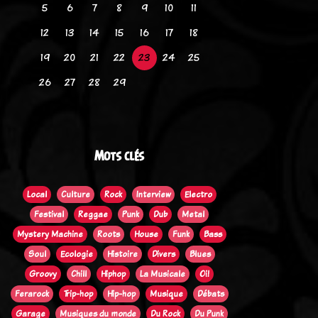
5
6
7
8
9
10
11
12
13
14
15
16
17
18
19
20
21
22
23
24
25
26
27
28
29
Mots clés
Local
Culture
Rock
Interview
Electro
Festival
Reggae
Punk
Dub
Metal
Mystery Machine
Roots
House
Funk
Bass
Soul
Ecologie
Histoire
Divers
Blues
Groovy
Chill
Hiphop
La Musicale
Oi!
Ferarock
Trip-hop
Hip-hop
Musique
Débats
Garage
Musiques du monde
Du Rock
Du Punk