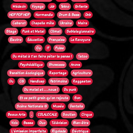
Médecin
Voyage
Jdr
Tekno
Enfants
HOP POP HOP
Normandie
Drum & Bass
Dnb
Cabaret
Chapelle mêle
Ukraine
Maire
Stage
Punk et Metal
Climat
Seblelegionnaire
Électro
Éducation
Française
La Revoyure
Ou
!?
Pulse
Du métal à t'en faire péter la panse !
Tatoo
Psychédélique
Showcase
Anova
Transition écologique
Reportage
Agriculture
Du
C61
Handicap
Patrimoine
Reggaeton
Du metal et . . . nous !
Du punk
Et ce petit grain qu'on rajoute
Son
Scène Nationale 61
Musée
Dentelle
Beaux Arts
.
CDLALOCALE
Soutien
Cirque
Voix
Basse
Duo
Télévision
Bien-être
L'émission imparfaite
Rigolade
Éléctrique