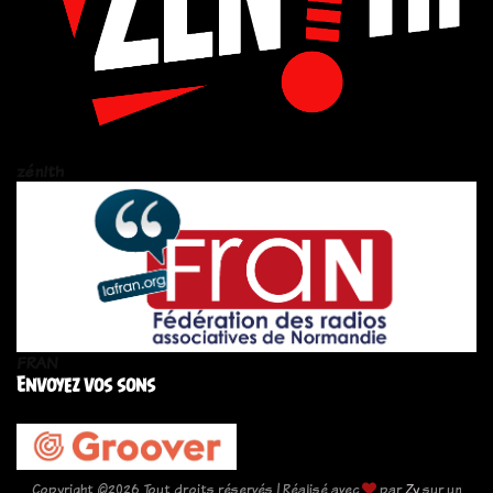
zén!th
FRAN
Envoyez vos sons
Copyright ©
2026 Tout droits réservés | Réalisé avec
par
Zy
sur un