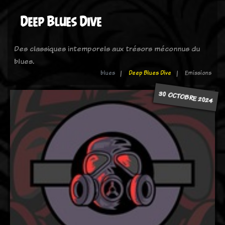
Deep Blues Dive
Des classiques intemporels aux trésors méconnus du
blues.
blues
Deep Blues Dive
Emissions
30 OCTOBRE 2024