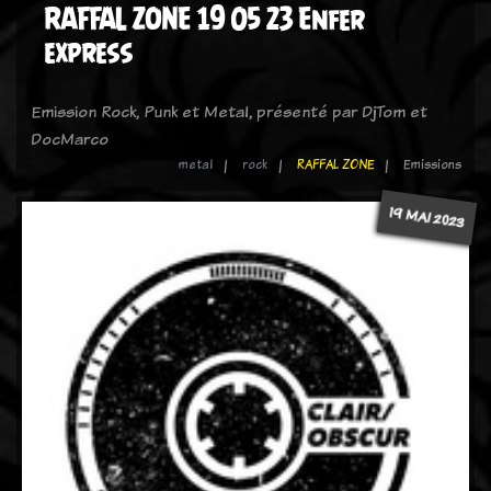
RAFFAL ZONE 19 05 23 Enfer
express
Emission Rock, Punk et Metal, présenté par DjTom et
DocMarco
metal
rock
RAFFAL ZONE
Emissions
19 MAI 2023