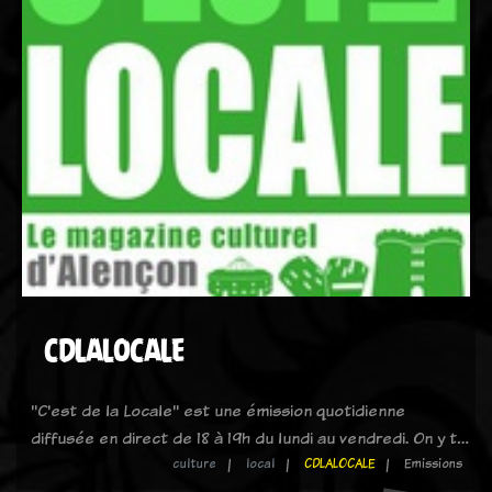
CDLALOCALE
"C'est de la Locale" est une émission quotidienne
diffusée en direct de 18 à 19h du lundi au vendredi. On y t…
culture
local
CDLALOCALE
Emissions