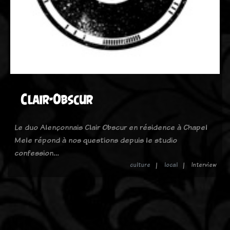
Clair-Obscur
Le duo Alençonnais Clair Obscur en résidence à Chapel
Mele répond à nos questions depuis le studio
confession…
culture
local
Interview