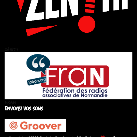
zén!th
FRAN
Envoyez vos sons