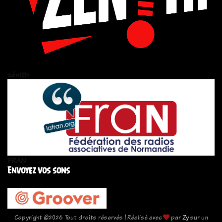
zén!th
FRAN
Envoyez vos sons
Copyright ©
2026 Tout droits réservés | Réalisé avec
par
Zy
sur un