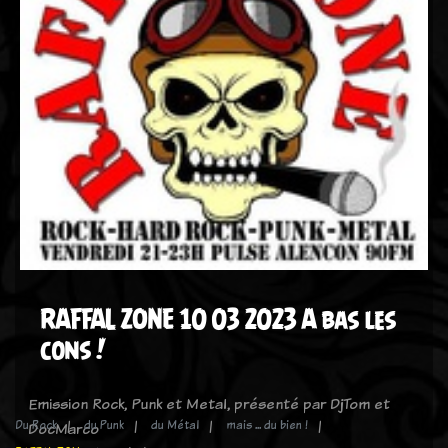
RAFFAL ZONE 10 03 2023 A bas les
cons !
Emission Rock, Punk et Metal, présenté par DjTom et
Du Rock
du Punk
du Métal
mais ... du bien !
DocMarco