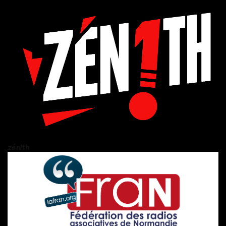
zén!th