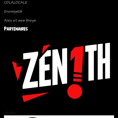
CDLALOCALE
Enomystik
Alex et ses kheys
Partenaires
zén!th