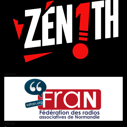
zén!th
FRAN