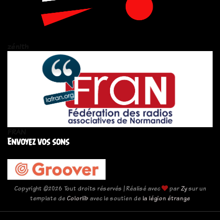
zén!th
FRAN
Envoyez vos sons
Copyright ©
2026 Tout droits réservés | Réalisé avec
par
Zy
sur un
template de
Colorlib
avec le soutien de
la légion étrange