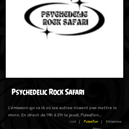
Psychedelic Rock Safari
L’émission qui va là où les autres n’osent pas mettre le
micro. En direct de 19h à 21h le jeudi, Pulsafion…
rock
Pulsafion
Emissions