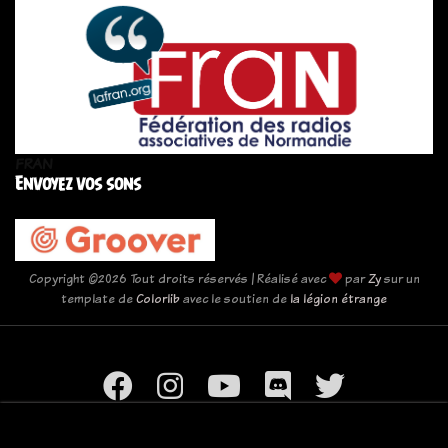
FRAN
Envoyez vos sons
Copyright ©
2026 Tout droits réservés | Réalisé avec
par
Zy
sur un
template de
Colorlib
avec le soutien de
la légion étrange