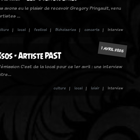
ous avons eu le plaisir de recevoir Gregory Pringault, venu
artistes …
ulture
local
festival
Bichoiseries
concerts
Interview
1 AVRIL 2025
sos - Artiste PAST
'émission C'est de la local pour ce 1er avril : une interview
intre…
culture
local
loisir
Interview