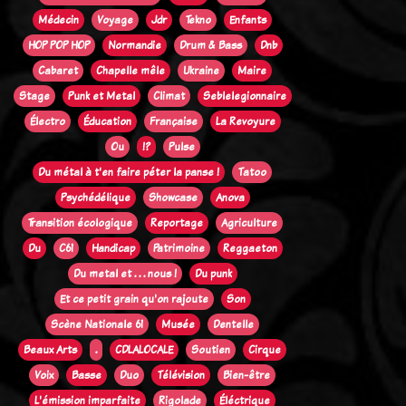
Médecin
Voyage
Jdr
Tekno
Enfants
HOP POP HOP
Normandie
Drum & Bass
Dnb
Cabaret
Chapelle mêle
Ukraine
Maire
Stage
Punk et Metal
Climat
Seblelegionnaire
Électro
Éducation
Française
La Revoyure
Ou
!?
Pulse
Du métal à t'en faire péter la panse !
Tatoo
Psychédélique
Showcase
Anova
Transition écologique
Reportage
Agriculture
Du
C61
Handicap
Patrimoine
Reggaeton
Du metal et . . . nous !
Du punk
Et ce petit grain qu'on rajoute
Son
Scène Nationale 61
Musée
Dentelle
Beaux Arts
.
CDLALOCALE
Soutien
Cirque
Voix
Basse
Duo
Télévision
Bien-être
L'émission imparfaite
Rigolade
Éléctrique