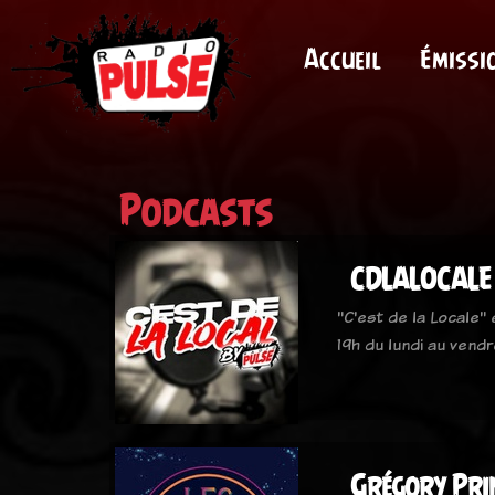
Accueil
Émissi
Podcasts
CDLALOCALE 
"C'est de la Locale"
19h du lundi au vendr
Grégory Prin