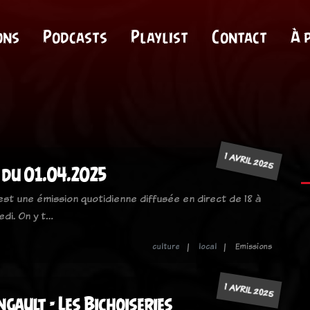
ons
Podcasts
Playlist
Contact
À 
1 AVRIL 2025
du 01.04.2025
 est une émission quotidienne diffusée en direct de 18 à
edi. On y t…
culture
local
Emissions
1 AVRIL 2025
gault - Les Bichoiseries