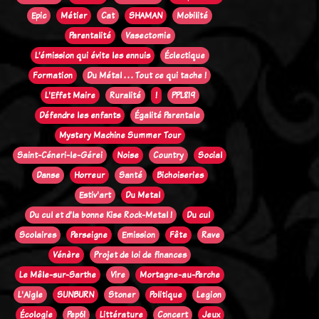
Epic
Métier
Cat
SHAMAN
Mobilité
Parentalité
Vasectomie
L’émission qui évite les ennuis
Éclectique
Formation
Du Métal . . . Tout ce qui tache !
L'Effet Maire
Ruralité
!
PPL819
Défendre les enfants
Égalité Parentale
Mystery Machine Summer Tour
Saint-Céneri-le-Gérei
Noise
Country
Social
Danse
Horreur
Santé
Bichoiseries
Estiv'art
Du Metal
Du cul et d'la bonne Kise Rock-Metal !
Du cul
Scolaires
Perseigne
Emission
Fête
Rave
Vénère
Projet de loi de finances
Le Mêle-sur-Sarthe
Vire
Mortagne-au-Perche
L'Aigle
SUNBURN
Stoner
Politique
Legion
Écologie
Pep61
Littérature
Concert
Jeux