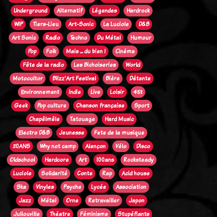
Underground
Alternatif
Légendes
Hardrock
WIP
Tiers-Lieu
Art-Sonic
La Luciole
D&B
Art Sonic
Radio
Techno
Du Métal
Humour
Pop
Folk
Mais ... du bien !
Cinéma
Fête de la radio
Les Bichoiseries
World
Motocultor
Blizz'Art Festival
Bière
Détente
Environnement
Indie
Live
Loisir
45t
Geek
Pop culture
Chanson française
Sport
Chapêlmêle
Tatouage
Hard Music
Electro D&B
Jeunesse
Fete de la musique
20ANS
Why not camp
Alençon
Vélo
Disco
Oldschool
Hardcore
Art
100ans
Rocksteady
Luciole
Solidarité
Conte
Rap
Acid house
Ska
Vinyles
Psyche
Lycée
Association
Jazz
Métal
Orne
Retravailler
Japon
Jullouville
Théatre
Féminisme
Stupéfiants