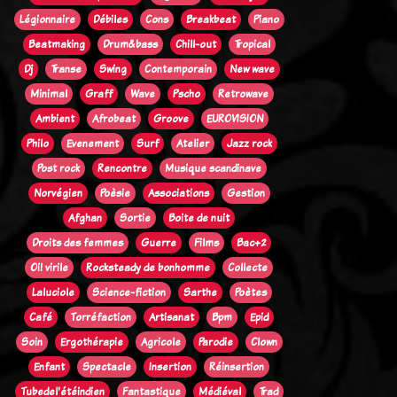
Légionnaire
Débiles
Cons
Breakbeat
Piano
Beatmaking
Drum&bass
Chill-out
Tropical
Dj
Transe
Swing
Contemporain
New wave
Minimal
Graff
Wave
Pscho
Retrowave
Ambient
Afrobeat
Groove
EUROVISION
Philo
Evenement
Surf
Atelier
Jazz rock
Post rock
Rencontre
Musique scandinave
Norvégien
Poèsie
Associations
Gestion
Afghan
Sortie
Boite de nuit
Droits des femmes
Guerre
Films
Bac+2
Oi! virile
Rocksteady de bonhomme
Collecte
Laluciole
Science-fiction
Sarthe
Poètes
Café
Torréfaction
Artisanat
Bpm
Epid
Soin
Ergothérapie
Agricole
Parodie
Clown
Enfant
Spectacle
Insertion
Réinsertion
Tubedel'étéindien
Fantastique
Médiéval
Trad