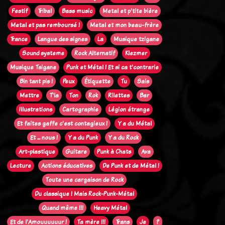
Festif
Tribal
Bass music
Metal et p'tite bière
Metal et pas remboursé !
Metal et mon beau-frère
Trance
Langue des signes
La
Musique tzigane
Sound systeme
Rock Alternatif
Klezmer
Musique Tsigane
Punk et Métal ! Et si ca t'contrarie
Bin tant pis !
Peux
Étiquette
Tu
Sais
Mettre
T'la
Ton
Rok
Rilettes
Bar
Illustrations
Cartographie
Légion étrange
Et faites gaffe c'est contagieux !
Y a du Métal
Et ... nous !
Y a du Punk
Y a du Rock
Art-plastique
Guitare
Punk à Chats
Ava
Lecture
Actions éducatives
De Punk et de Métal !
Toute une cargaison de Rock
Du classique ! Mais Rock-Punk-Métal
Quand même !!!
Heavy Métal
Et de l'Amouuuuuur !
Ta mère !!!
Trans
Je
?