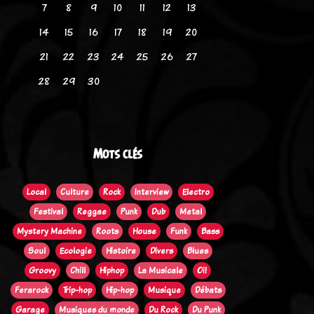
7
8
9
10
11
12
13
14
15
16
17
18
19
20
21
22
23
24
25
26
27
28
29
30
Mots clés
Local
Culture
Rock
Interview
Electro
Festival
Reggae
Punk
Dub
Metal
Mystery Machine
Roots
House
Funk
Bass
Soul
Ecologie
Histoire
Divers
Blues
Groovy
Chill
Hiphop
La Musicale
Oi!
Ferarock
Trip-hop
Hip-hop
Musique
Débats
Garage
Musiques du monde
Du Rock
Du Punk