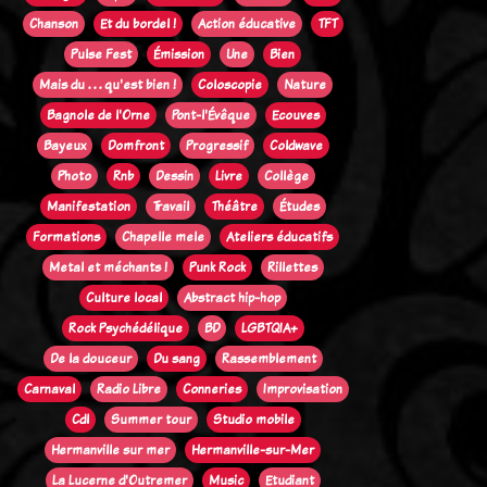
Chanson
Et du bordel !
Action éducative
TFT
Pulse Fest
Émission
Une
Bien
Mais du . . . qu'est bien !
Coloscopie
Nature
Bagnole de l'Orne
Pont-l'Évêque
Ecouves
Bayeux
Domfront
Progressif
Coldwave
Photo
Rnb
Dessin
Livre
Collège
Manifestation
Travail
Théâtre
Études
Formations
Chapelle mele
Ateliers éducatifs
Metal et méchants !
Punk Rock
Rillettes
Culture local
Abstract hip-hop
Rock Psychédélique
BD
LGBTQIA+
De la douceur
Du sang
Rassemblement
Carnaval
Radio Libre
Conneries
Improvisation
Cdl
Summer tour
Studio mobile
Hermanville sur mer
Hermanville-sur-Mer
La Lucerne d'Outremer
Music
Etudiant