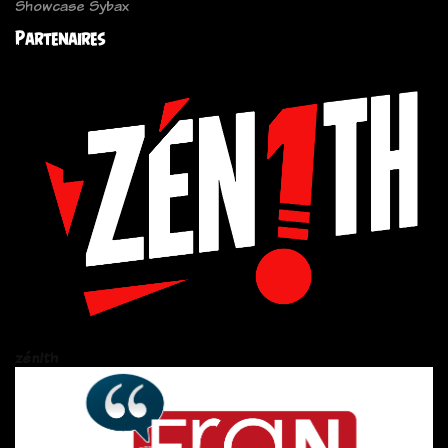
Showcase Sybax
Partenaires
zén!th