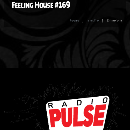
Feeling House #169
house
electro
Emissions