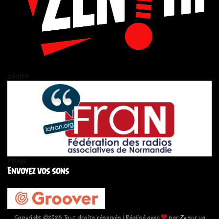
zén!th
FRAN
Envoyez vos sons
Copyright ©
2026 Tout droits réservés | Réalisé avec
par
Zy
sur un