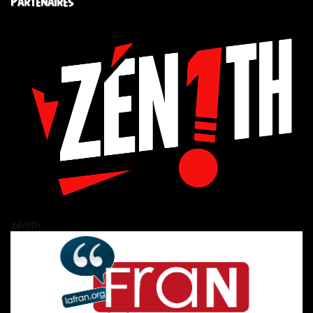
Partenaires
zén!th