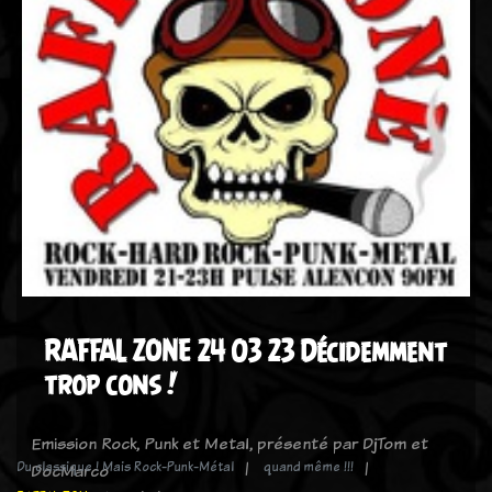
RAFFAL ZONE 24 03 23 Décidemment
trop cons !
Emission Rock, Punk et Metal, présenté par DjTom et
Du classique ! Mais Rock-Punk-Métal
quand même !!!
DocMarco