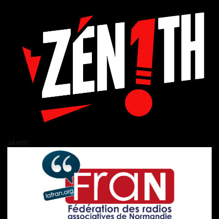
zén!th