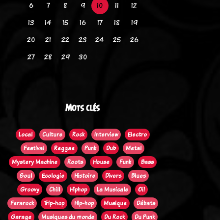
6
7
8
9
10
11
12
13
14
15
16
17
18
19
20
21
22
23
24
25
26
27
28
29
30
Mots clés
Local
Culture
Rock
Interview
Electro
Festival
Reggae
Punk
Dub
Metal
Mystery Machine
Roots
House
Funk
Bass
Soul
Ecologie
Histoire
Divers
Blues
Groovy
Chill
Hiphop
La Musicale
Oi!
Ferarock
Trip-hop
Hip-hop
Musique
Débats
Garage
Musiques du monde
Du Rock
Du Punk