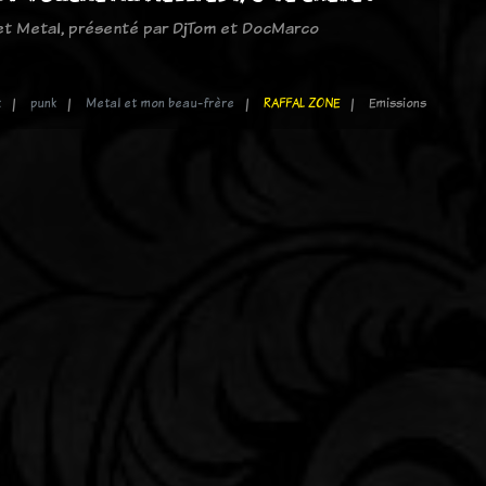
 et Metal, présenté par DjTom et DocMarco
k
punk
Metal et mon beau-frère
RAFFAL ZONE
Emissions