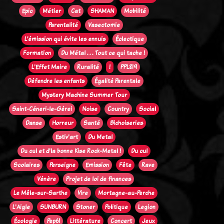
Epic
Métier
Cat
SHAMAN
Mobilité
Parentalité
Vasectomie
L’émission qui évite les ennuis
Éclectique
Formation
Du Métal . . . Tout ce qui tache !
L'Effet Maire
Ruralité
!
PPL819
Défendre les enfants
Égalité Parentale
Mystery Machine Summer Tour
Saint-Céneri-le-Gérei
Noise
Country
Social
Danse
Horreur
Santé
Bichoiseries
Estiv'art
Du Metal
Du cul et d'la bonne Kise Rock-Metal !
Du cul
Scolaires
Perseigne
Emission
Fête
Rave
Vénère
Projet de loi de finances
Le Mêle-sur-Sarthe
Vire
Mortagne-au-Perche
L'Aigle
SUNBURN
Stoner
Politique
Legion
Écologie
Pep61
Littérature
Concert
Jeux