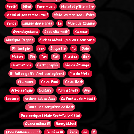
Festif
Tribal
Bass music
Metal et p'tite bière
Metal et pas remboursé !
Metal et mon beau-frère
Trance
Langue des signes
La
Musique tzigane
Sound systeme
Rock Alternatif
Klezmer
Musique Tsigane
Punk et Métal ! Et si ca t'contrarie
Bin tant pis !
Peux
Étiquette
Tu
Sais
Mettre
T'la
Ton
Rok
Rilettes
Bar
Illustrations
Cartographie
Légion étrange
Et faites gaffe c'est contagieux !
Y a du Métal
Et ... nous !
Y a du Punk
Y a du Rock
Art-plastique
Guitare
Punk à Chats
Ava
Lecture
Actions éducatives
De Punk et de Métal !
Toute une cargaison de Rock
Du classique ! Mais Rock-Punk-Métal
Quand même !!!
Heavy Métal
Et de l'Amouuuuuur !
Ta mère !!!
Trans
Je
?