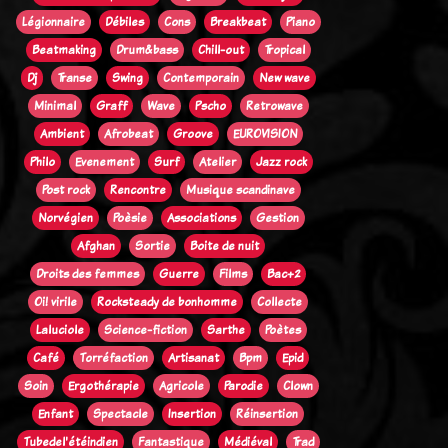
Légionnaire
Débiles
Cons
Breakbeat
Piano
Beatmaking
Drum&bass
Chill-out
Tropical
Dj
Transe
Swing
Contemporain
New wave
Minimal
Graff
Wave
Pscho
Retrowave
Ambient
Afrobeat
Groove
EUROVISION
Philo
Evenement
Surf
Atelier
Jazz rock
Post rock
Rencontre
Musique scandinave
Norvégien
Poèsie
Associations
Gestion
Afghan
Sortie
Boite de nuit
Droits des femmes
Guerre
Films
Bac+2
Oi! virile
Rocksteady de bonhomme
Collecte
Laluciole
Science-fiction
Sarthe
Poètes
Café
Torréfaction
Artisanat
Bpm
Epid
Soin
Ergothérapie
Agricole
Parodie
Clown
Enfant
Spectacle
Insertion
Réinsertion
Tubedel'étéindien
Fantastique
Médiéval
Trad