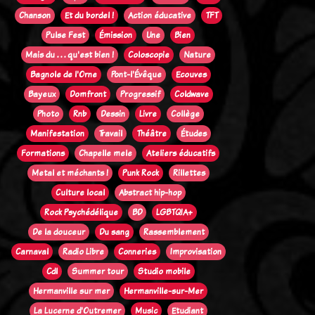
Chanson
Et du bordel !
Action éducative
TFT
Pulse Fest
Émission
Une
Bien
Mais du . . . qu'est bien !
Coloscopie
Nature
Bagnole de l'Orne
Pont-l'Évêque
Ecouves
Bayeux
Domfront
Progressif
Coldwave
Photo
Rnb
Dessin
Livre
Collège
Manifestation
Travail
Théâtre
Études
Formations
Chapelle mele
Ateliers éducatifs
Metal et méchants !
Punk Rock
Rillettes
Culture local
Abstract hip-hop
Rock Psychédélique
BD
LGBTQIA+
De la douceur
Du sang
Rassemblement
Carnaval
Radio Libre
Conneries
Improvisation
Cdl
Summer tour
Studio mobile
Hermanville sur mer
Hermanville-sur-Mer
La Lucerne d'Outremer
Music
Etudiant