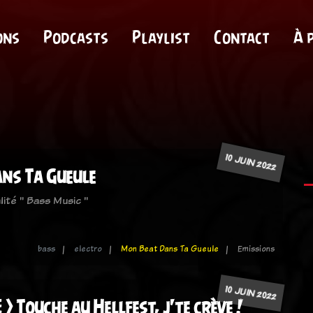
ons
Podcasts
Playlist
Contact
À 
10 JUIN 2022
ns Ta Gueule
lité " Bass Music "
bass
electro
Mon Beat Dans Ta Gueule
Emissions
10 JUIN 2022
> Touche au Hellfest, j'te crève !