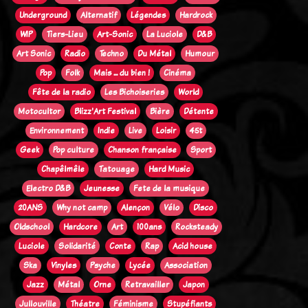
Underground
Alternatif
Légendes
Hardrock
WIP
Tiers-Lieu
Art-Sonic
La Luciole
D&B
Art Sonic
Radio
Techno
Du Métal
Humour
Pop
Folk
Mais ... du bien !
Cinéma
Fête de la radio
Les Bichoiseries
World
Motocultor
Blizz'Art Festival
Bière
Détente
Environnement
Indie
Live
Loisir
45t
Geek
Pop culture
Chanson française
Sport
Chapêlmêle
Tatouage
Hard Music
Electro D&B
Jeunesse
Fete de la musique
20ANS
Why not camp
Alençon
Vélo
Disco
Oldschool
Hardcore
Art
100ans
Rocksteady
Luciole
Solidarité
Conte
Rap
Acid house
Ska
Vinyles
Psyche
Lycée
Association
Jazz
Métal
Orne
Retravailler
Japon
Jullouville
Théatre
Féminisme
Stupéfiants