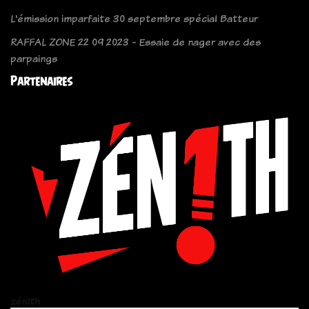
L'émission imparfaite 30 septembre spécial Batteur
RAFFAL ZONE 22 09 2023 - Essaie de nager avec des
parpaings
Partenaires
zén!th