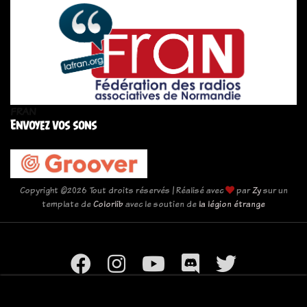
FRAN
Envoyez vos sons
Copyright ©
2026 Tout droits réservés | Réalisé avec
par
Zy
sur un
template de
Colorlib
avec le soutien de
la légion étrange