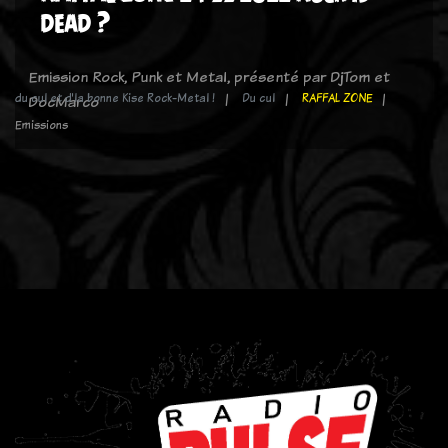
dead ?
Emission Rock, Punk et Metal, présenté par DjTom et
du cul et d'la bonne Kise Rock-Metal !
Du cul
RAFFAL ZONE
DocMarco
Emissions