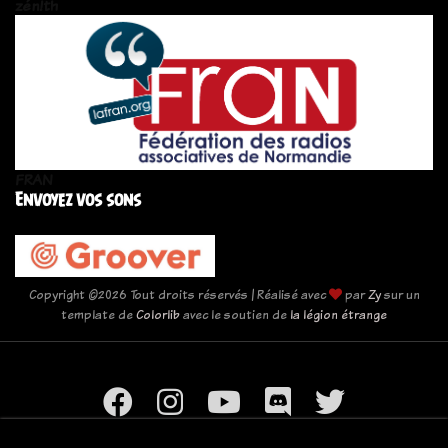
zén!th
FRAN
Envoyez vos sons
Copyright ©
2026 Tout droits réservés | Réalisé avec
par
Zy
sur un
template de
Colorlib
avec le soutien de
la légion étrange