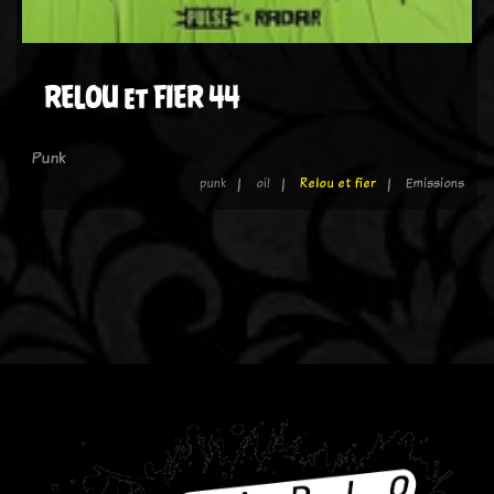
RELOU et FIER 44
Punk
punk
oi!
Relou et fier
Emissions