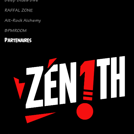
RAFFAL ZONE
Alt-Rock Alchemy
BPMROOM
Partenaires