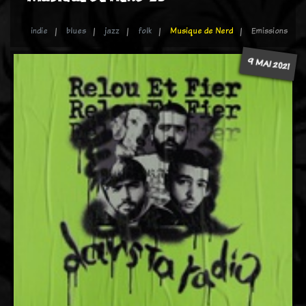
indie
blues
jazz
folk
Musique de Nerd
Emissions
9 MAI 2021