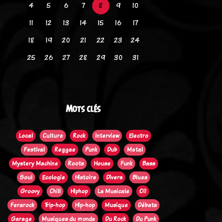
4
5
6
7
8
9
10
11
12
13
14
15
16
17
18
19
20
21
22
23
24
25
26
27
28
29
30
31
Mots clés
Local
Culture
Rock
Interview
Electro
Festival
Reggae
Punk
Dub
Metal
Mystery Machine
Roots
House
Funk
Bass
Soul
Ecologie
Histoire
Divers
Blues
Groovy
Chill
Hiphop
La Musicale
Oi!
Ferarock
Trip-hop
Hip-hop
Musique
Débats
Garage
Musiques du monde
Du Rock
Du Punk