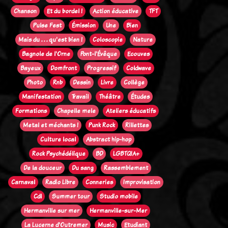
Chanson
Et du bordel !
Action éducative
TFT
Pulse Fest
Émission
Une
Bien
Mais du . . . qu'est bien !
Coloscopie
Nature
Bagnole de l'Orne
Pont-l'Évêque
Ecouves
Bayeux
Domfront
Progressif
Coldwave
Photo
Rnb
Dessin
Livre
Collège
Manifestation
Travail
Théâtre
Études
Formations
Chapelle mele
Ateliers éducatifs
Metal et méchants !
Punk Rock
Rillettes
Culture local
Abstract hip-hop
Rock Psychédélique
BD
LGBTQIA+
De la douceur
Du sang
Rassemblement
Carnaval
Radio Libre
Conneries
Improvisation
Cdl
Summer tour
Studio mobile
Hermanville sur mer
Hermanville-sur-Mer
La Lucerne d'Outremer
Music
Etudiant