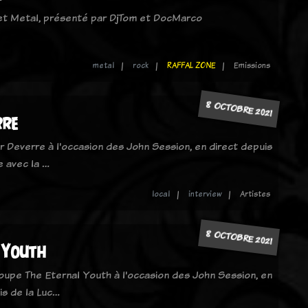
 et Metal, présenté par DjTom et DocMarco
metal
rock
RAFFAL ZONE
Emissions
8 OCTOBRE 2021
rre
 Deverre à l'occasion des John Session, en direct depuis
le avec la …
local
interview
Artistes
8 OCTOBRE 2021
 Youth
oupe The Eternal Youth à l'occasion des John Session, en
is de la Luc…