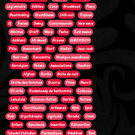
Légionnaire
Débiles
Cons
Breakbeat
Piano
Beatmaking
Drum&bass
Chill-out
Tropical
Dj
Transe
Swing
Contemporain
New wave
Minimal
Graff
Wave
Pscho
Retrowave
Ambient
Afrobeat
Groove
EUROVISION
Philo
Evenement
Surf
Atelier
Jazz rock
Post rock
Rencontre
Musique scandinave
Norvégien
Poèsie
Associations
Gestion
Afghan
Sortie
Boite de nuit
Droits des femmes
Guerre
Films
Bac+2
Oi! virile
Rocksteady de bonhomme
Collecte
Laluciole
Science-fiction
Sarthe
Poètes
Café
Torréfaction
Artisanat
Bpm
Epid
Soin
Ergothérapie
Agricole
Parodie
Clown
Enfant
Spectacle
Insertion
Réinsertion
Tubedel'étéindien
Fantastique
Médiéval
Trad