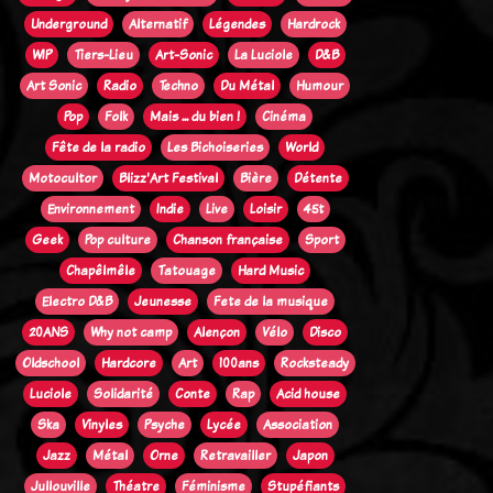
Underground
Alternatif
Légendes
Hardrock
WIP
Tiers-Lieu
Art-Sonic
La Luciole
D&B
Art Sonic
Radio
Techno
Du Métal
Humour
Pop
Folk
Mais ... du bien !
Cinéma
Fête de la radio
Les Bichoiseries
World
Motocultor
Blizz'Art Festival
Bière
Détente
Environnement
Indie
Live
Loisir
45t
Geek
Pop culture
Chanson française
Sport
Chapêlmêle
Tatouage
Hard Music
Electro D&B
Jeunesse
Fete de la musique
20ANS
Why not camp
Alençon
Vélo
Disco
Oldschool
Hardcore
Art
100ans
Rocksteady
Luciole
Solidarité
Conte
Rap
Acid house
Ska
Vinyles
Psyche
Lycée
Association
Jazz
Métal
Orne
Retravailler
Japon
Jullouville
Théatre
Féminisme
Stupéfiants