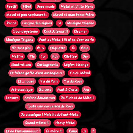
Festif
Tribal
Bass music
Metal et p'tite bière
Metal et pas remboursé !
Metal et mon beau-frère
Trance
Langue des signes
La
Musique tzigane
Sound systeme
Rock Alternatif
Klezmer
Musique Tsigane
Punk et Métal ! Et si ca t'contrarie
Bin tant pis !
Peux
Étiquette
Tu
Sais
Mettre
T'la
Ton
Rok
Rilettes
Bar
Illustrations
Cartographie
Légion étrange
Et faites gaffe c'est contagieux !
Y a du Métal
Et ... nous !
Y a du Punk
Y a du Rock
Art-plastique
Guitare
Punk à Chats
Ava
Lecture
Actions éducatives
De Punk et de Métal !
Toute une cargaison de Rock
Du classique ! Mais Rock-Punk-Métal
Quand même !!!
Heavy Métal
Et de l'Amouuuuuur !
Ta mère !!!
Trans
Je
?