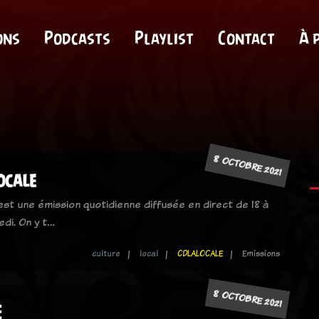
ons
Podcasts
Playlist
Contact
À 
8 OCTOBRE 2021
locale
 est une émission quotidienne diffusée en direct de 18 à
edi. On y t…
culture
local
CDLALOCALE
Emissions
8 OCTOBRE 2021
E