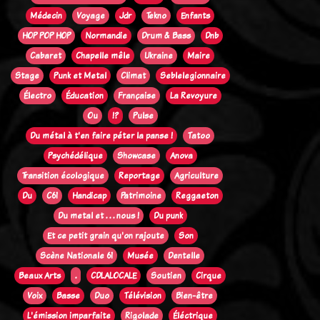
Médecin
Voyage
Jdr
Tekno
Enfants
HOP POP HOP
Normandie
Drum & Bass
Dnb
Cabaret
Chapelle mêle
Ukraine
Maire
Stage
Punk et Metal
Climat
Seblelegionnaire
Électro
Éducation
Française
La Revoyure
Ou
!?
Pulse
Du métal à t'en faire péter la panse !
Tatoo
Psychédélique
Showcase
Anova
Transition écologique
Reportage
Agriculture
Du
C61
Handicap
Patrimoine
Reggaeton
Du metal et . . . nous !
Du punk
Et ce petit grain qu'on rajoute
Son
Scène Nationale 61
Musée
Dentelle
Beaux Arts
.
CDLALOCALE
Soutien
Cirque
Voix
Basse
Duo
Télévision
Bien-être
L'émission imparfaite
Rigolade
Éléctrique