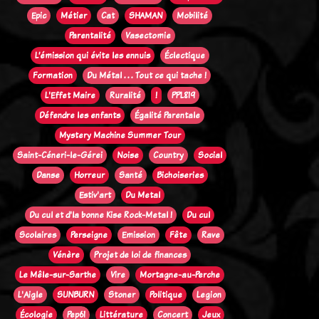
Epic
Métier
Cat
SHAMAN
Mobilité
Parentalité
Vasectomie
L’émission qui évite les ennuis
Éclectique
Formation
Du Métal . . . Tout ce qui tache !
L'Effet Maire
Ruralité
!
PPL819
Défendre les enfants
Égalité Parentale
Mystery Machine Summer Tour
Saint-Céneri-le-Gérei
Noise
Country
Social
Danse
Horreur
Santé
Bichoiseries
Estiv'art
Du Metal
Du cul et d'la bonne Kise Rock-Metal !
Du cul
Scolaires
Perseigne
Emission
Fête
Rave
Vénère
Projet de loi de finances
Le Mêle-sur-Sarthe
Vire
Mortagne-au-Perche
L'Aigle
SUNBURN
Stoner
Politique
Legion
Écologie
Pep61
Littérature
Concert
Jeux