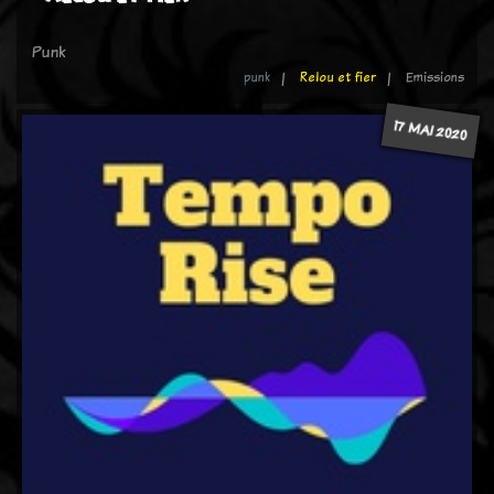
Punk
punk
Relou et fier
Emissions
17 MAI 2020