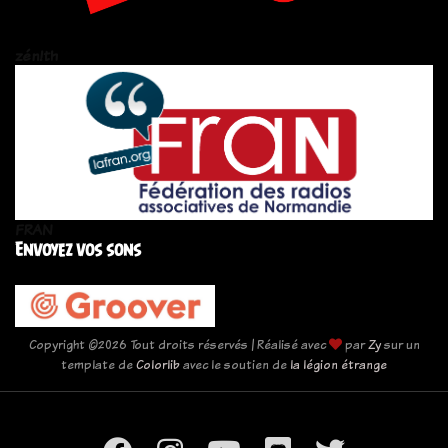
zén!th
FRAN
Envoyez vos sons
Copyright ©
2026 Tout droits réservés | Réalisé avec
par
Zy
sur un
template de
Colorlib
avec le soutien de
la légion étrange