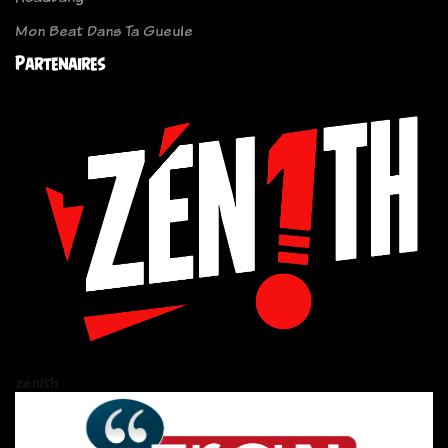
Mon Beat Dans Ta Gueule
Partenaires
zén!th