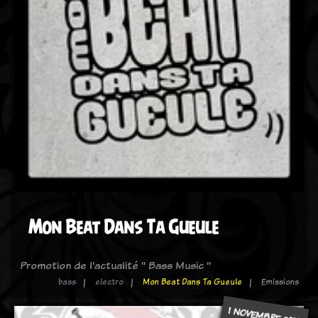
Mon Beat Dans Ta Gueule
Promotion de l'actualité " Bass Music "
bass
electro
Mon Beat Dans Ta Gueule
Emissions
1 NOVEMBRE 2019