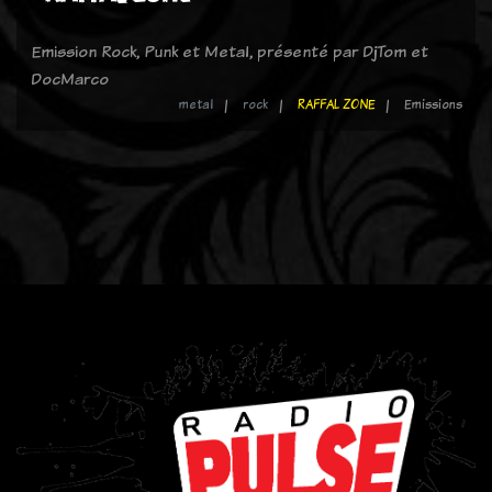
Emission Rock, Punk et Metal, présenté par DjTom et
DocMarco
metal
rock
RAFFAL ZONE
Emissions