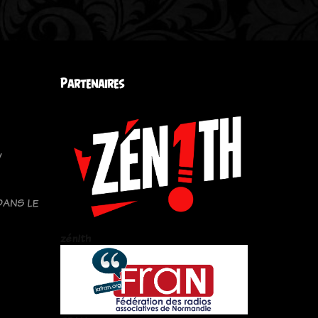
Partenaires
y
DANS LE
zén!th