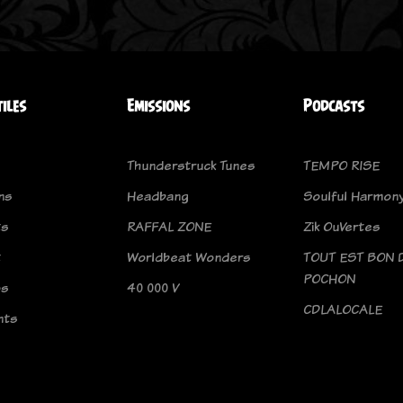
tiles
Emissions
Podcasts
Thunderstruck Tunes
TEMPO RISE
ns
Headbang
Soulful Harmon
ts
RAFFAL ZONE
Zik OuVertes
t
Worldbeat Wonders
TOUT EST BON 
POCHON
os
40 000 V
CDLALOCALE
nts