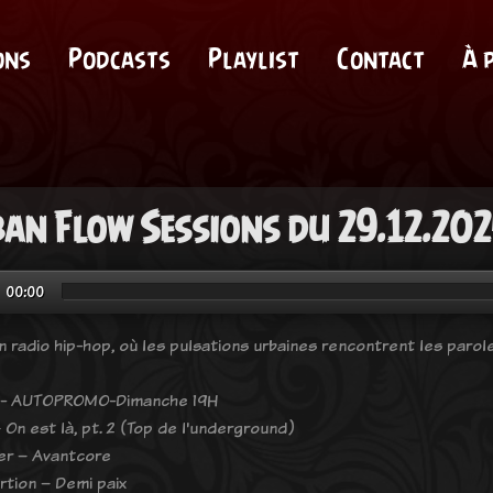
ons
Podcasts
Playlist
Contact
À 
an Flow Sessions du 29.12.20
00:00
n radio hip-hop, où les pulsations urbaines rencontrent les parol
 - AUTOPROMO-Dimanche 19H
– On est là, pt. 2 (Top de l'underground)
er – Avantcore
rtion – Demi paix