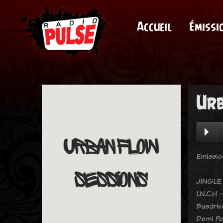
Accueil
Émissi
Urb
Emissio
JINGLE
I.N.C.H 
Busdriv
Demi Po