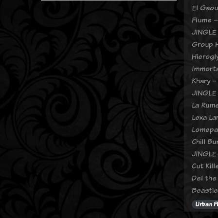
El Gaou
Flume –
JINGLE
Group H
Hierogl
Immorta
Khary –
JINGLE
La Rume
Lexa La
Lomepa
Chill B
JINGLE
Cut Kil
Del the
Beastie
Urban F