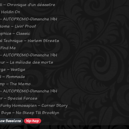
li – Chronique d'un désastre
 Holdin On
 - AUTOPROMO-Dimanche 19H
ome – Livin' Proof
yphics – Classic
l Technique – Harlem Streets
 Find Me
 - AUTOPROMO-Dimanche 19H
ur – La mélodie des morts
rge – Vestige
l – Pommade
ump – The Memo
 - AUTOPROMO-Dimanche 19H
ler – Special Forces
 Funky Homosapien – Corner Story
 Boys – No Sleep Till Brooklyn
low Sessions
hip-hop